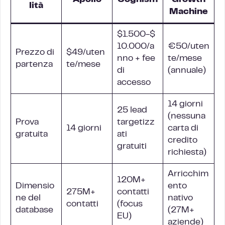
Apollo
Cognism
Growth
lità
Machine
$1.500-$
10.000/a
€50/uten
Prezzo di
$49/uten
nno + fee
te/mese
partenza
te/mese
di
(annuale)
accesso
14 giorni
25 lead
(nessuna
Prova
targetizz
14 giorni
carta di
gratuita
ati
credito
gratuiti
richiesta)
Arricchim
120M+
Dimensio
ento
275M+
contatti
ne del
nativo
contatti
(focus
database
(27M+
EU)
aziende)