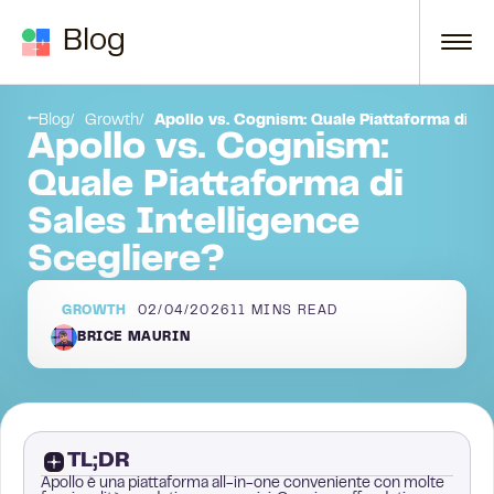
Skip to content
Blog
Apollo vs. Cognism: tabella di confronto affiancata
Blog
Growth
Apollo vs. Cognism: Quale Piattaforma di Sa
Apollo vs. Cognism:
Quale Piattaforma di
Sales Intelligence
Scegliere?
GROWTH
02/04/2026
11
MINS READ
BRICE MAURIN
TL;DR
Apollo è una piattaforma all-in-one conveniente con molte