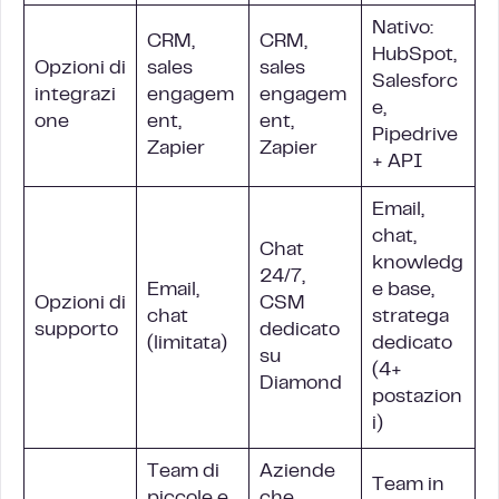
Nativo:
CRM,
CRM,
HubSpot,
Opzioni di
sales
sales
Salesforc
integrazi
engagem
engagem
e,
one
ent,
ent,
Pipedrive
Zapier
Zapier
+ API
Email,
chat,
Chat
knowledg
24/7,
Email,
e base,
Opzioni di
CSM
chat
stratega
supporto
dedicato
(limitata)
dedicato
su
(4+
Diamond
postazion
i)
Team di
Aziende
Team in