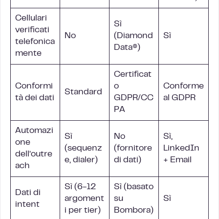
Cellulari
Sì
verificati
No
(Diamond
Sì
telefonica
Data®)
mente
Certificat
Conformi
o
Conforme
Standard
tà dei dati
GDPR/CC
al GDPR
PA
Automazi
Sì
No
Sì,
one
(sequenz
(fornitore
LinkedIn
dell’outre
e, dialer)
di dati)
+ Email
ach
Sì (6-12
Sì (basato
Dati di
argoment
su
Sì
intent
i per tier)
Bombora)