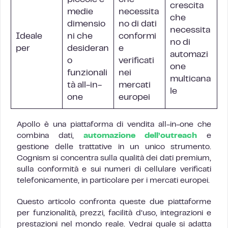
piccole e
che
crescita
medie
necessita
che
dimensio
no di dati
necessita
Ideale
ni che
conformi
no di
per
desideran
e
automazi
o
verificati
one
funzionali
nei
multicana
tà all-in-
mercati
le
one
europei
Apollo è una piattaforma di vendita all-in-one che
combina dati,
automazione dell’outreach
e
gestione delle trattative in un unico strumento.
Cognism si concentra sulla qualità dei dati premium,
sulla conformità e sui numeri di cellulare verificati
telefonicamente, in particolare per i mercati europei.
Questo articolo confronta queste due piattaforme
per funzionalità, prezzi, facilità d’uso, integrazioni e
prestazioni nel mondo reale. Vedrai quale si adatta