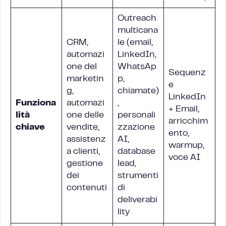
Outreach
multicana
CRM,
le (email,
automazi
LinkedIn,
one del
WhatsAp
Sequenz
marketin
p,
e
g,
chiamate)
LinkedIn
Funziona
automazi
,
+ Email,
lità
one delle
personali
arricchim
chiave
vendite,
zzazione
ento,
assistenz
AI,
warmup,
a clienti,
database
voce AI
gestione
lead,
dei
strumenti
contenuti
di
deliverabi
lity