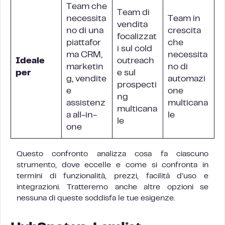
Team che
Team di
necessita
Team in
vendita
no di una
crescita
focalizzat
piattafor
che
i sul cold
ma CRM,
necessita
Ideale
outreach
marketin
no di
per
e sul
g, vendite
automazi
prospecti
e
one
ng
assistenz
multicana
multicana
a all-in-
le
le
one
Questo confronto analizza cosa fa ciascuno
strumento, dove eccelle e come si confronta in
termini di funzionalità, prezzi, facilità d’uso e
integrazioni. Tratteremo anche altre opzioni se
nessuna di queste soddisfa le tue esigenze.