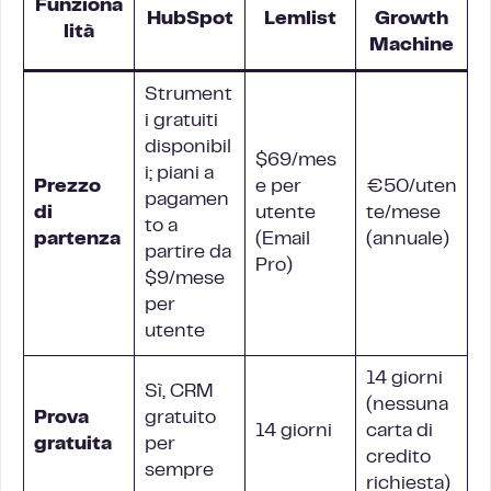
Funziona
HubSpot
Lemlist
Growth
lità
Machine
Strument
i gratuiti
disponibil
$69/mes
i; piani a
Prezzo
e per
€50/uten
pagamen
di
utente
te/mese
to a
partenza
(Email
(annuale)
partire da
Pro)
$9/mese
per
utente
14 giorni
Sì, CRM
(nessuna
Prova
gratuito
14 giorni
carta di
gratuita
per
credito
sempre
richiesta)