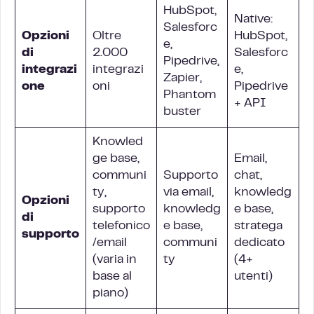
HubSpot,
Native:
Salesforc
Opzioni
Oltre
HubSpot,
e,
di
2.000
Salesforc
Pipedrive,
integrazi
integrazi
e,
Zapier,
one
oni
Pipedrive
Phantom
+ API
buster
Knowled
ge base,
Email,
communi
Supporto
chat,
ty,
via email,
knowledg
Opzioni
supporto
knowledg
e base,
di
telefonico
e base,
stratega
supporto
/email
communi
dedicato
(varia in
ty
(4+
base al
utenti)
piano)