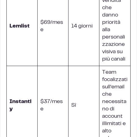
vendita
che
danno
$69/mes
priorità
Lemlist
14 giorni
e
alla
personali
zzazione
visiva su
più canali
Team
focalizzati
sull’email
che
Instantl
$37/mes
necessita
Sì
y
e
no di
account
illimitati e
alto