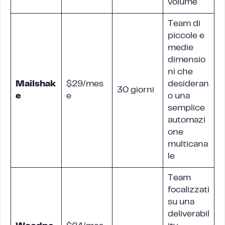
volume
Team di
piccole e
medie
dimensio
ni che
Mailshak
$29/mes
desideran
30 giorni
e
e
o una
semplice
automazi
one
multicana
le
Team
focalizzati
su una
deliverabil