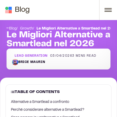
Skip to content
Blog
1. La Growth Machine
Blog
Growth
Le Migliori Alternative a Smartlead nel 202
Le Migliori Alternative a
Smartlead nel 2026
LEAD GENERATION
03/04/2026
3
MINS READ
BRICE MAURIN
TABLE OF CONTENTS
Alternative a Smartlead a confronto
Perché considerare alternative a Smartlead?