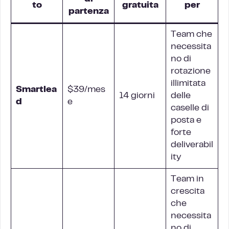
to
gratuita
per
partenza
Team che
necessita
no di
rotazione
illimitata
Smartlea
$39/mes
14 giorni
delle
d
e
caselle di
posta e
forte
deliverabil
ity
Team in
crescita
che
necessita
no di