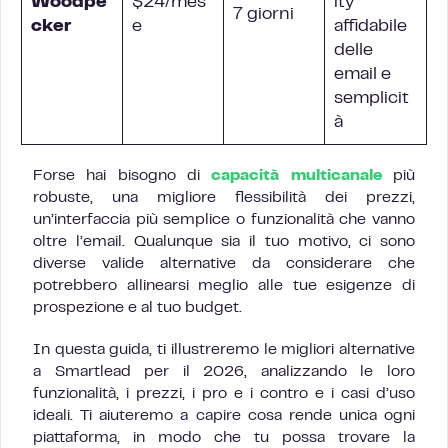
Woodpe
$24/mes
ity
7 giorni
cker
e
affidabile
delle
email e
semplicit
à
Forse hai bisogno di
capacità multicanale
più
robuste, una migliore flessibilità dei prezzi,
un’interfaccia più semplice o funzionalità che vanno
oltre l’email. Qualunque sia il tuo motivo, ci sono
diverse valide alternative da considerare che
potrebbero allinearsi meglio alle tue esigenze di
prospezione e al tuo budget.
In questa guida, ti illustreremo le migliori alternative
a Smartlead per il 2026, analizzando le loro
funzionalità, i prezzi, i pro e i contro e i casi d’uso
ideali. Ti aiuteremo a capire cosa rende unica ogni
piattaforma, in modo che tu possa trovare la