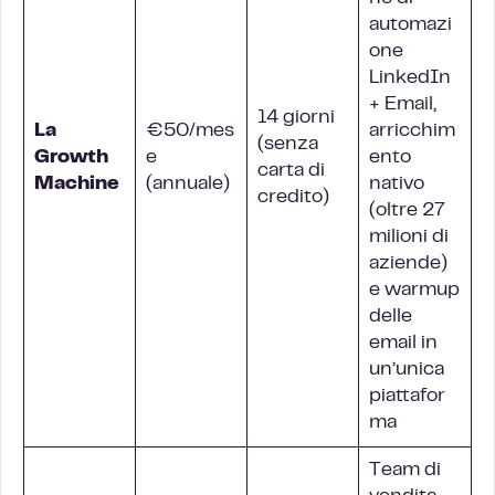
automazi
one
LinkedIn
+ Email,
14 giorni
La
€50/mes
arricchim
(senza
Growth
e
ento
carta di
Machine
(annuale)
nativo
credito)
(oltre 27
milioni di
aziende)
e warmup
delle
email in
un’unica
piattafor
ma
Team di