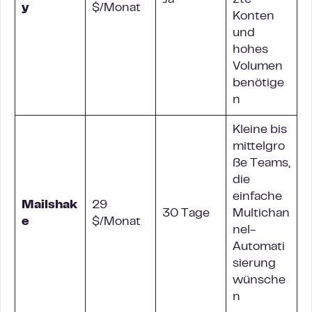
Ja
zte
y
$/Monat
Konten
und
hohes
Volumen
benötige
n
Kleine bis
mittelgro
ße Teams,
die
einfache
Mailshak
29
30 Tage
Multichan
e
$/Monat
nel-
Automati
sierung
wünsche
n