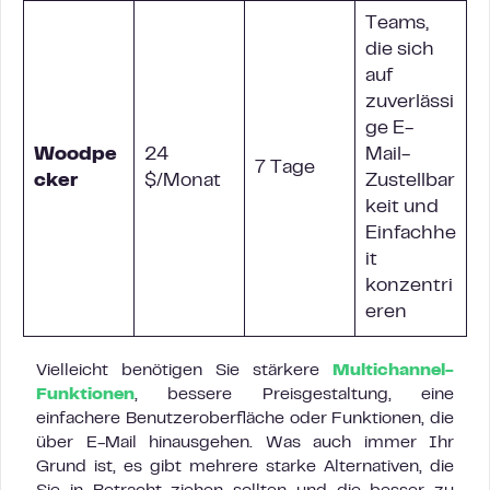
Teams,
die sich
auf
zuverlässi
ge E-
Woodpe
24
Mail-
7 Tage
cker
$/Monat
Zustellbar
keit und
Einfachhe
it
konzentri
eren
Vielleicht benötigen Sie stärkere
Multichannel-
Funktionen
, bessere Preisgestaltung, eine
einfachere Benutzeroberfläche oder Funktionen, die
über E-Mail hinausgehen. Was auch immer Ihr
Grund ist, es gibt mehrere starke Alternativen, die