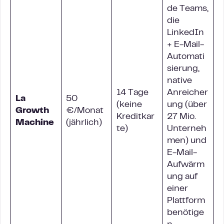
de Teams,
die
LinkedIn
+ E-Mail-
Automati
sierung,
native
14 Tage
Anreicher
La
50
(keine
ung (über
Growth
€/Monat
Kreditkar
27 Mio.
Machine
(jährlich)
te)
Unterneh
men) und
E-Mail-
Aufwärm
ung auf
einer
Plattform
benötige