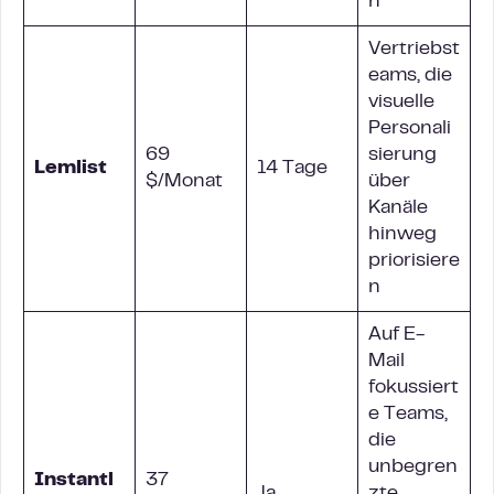
n
Vertriebst
eams, die
visuelle
Personali
69
sierung
Lemlist
14 Tage
$/Monat
über
Kanäle
hinweg
priorisiere
n
Auf E-
Mail
fokussiert
e Teams,
die
unbegren
Instantl
37