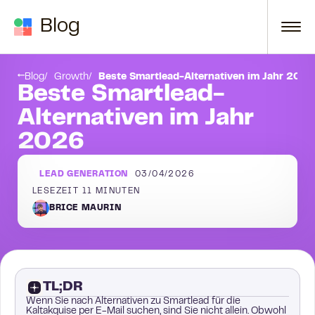
Zum Inhalt springen
Blog
4. Mailshake
Blog
Growth
Beste Smartlead-Alternativen im Jahr 2026
Beste Smartlead-
Alternativen im Jahr
2026
LEAD GENERATION
03/04/2026
LESEZEIT
11
MINUTEN
BRICE MAURIN
TL;DR
Wenn Sie nach Alternativen zu Smartlead für die
Kaltakquise per E-Mail suchen, sind Sie nicht allein. Obwohl