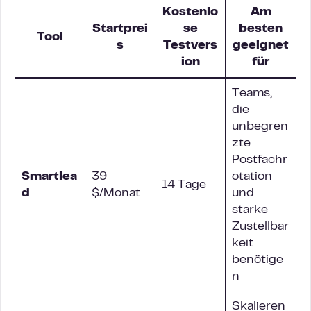
Kostenlo
Am
Startprei
se
besten
Tool
s
Testvers
geeignet
ion
für
Teams,
die
unbegren
zte
Postfachr
Smartlea
39
otation
14 Tage
d
$/Monat
und
starke
Zustellbar
keit
benötige
n
Skalieren