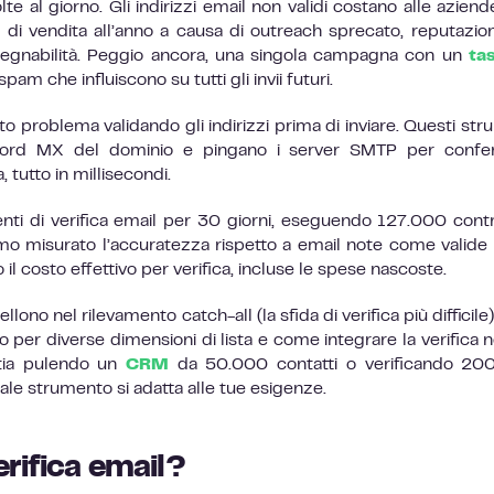
olte al giorno. Gli indirizzi email non validi costano alle azien
i vendita all’anno a causa di outreach sprecato, reputazio
segnabilità. Peggio ancora, una singola campagna con un
ta
pam che influiscono su tutti gli invii futuri.
sto problema validando gli indirizzi prima di inviare. Questi str
i record MX del dominio e pingano i server SMTP per conf
, tutto in millisecondi.
nti di verifica email per 30 giorni, eseguendo 127.000 contro
amo misurato l’accuratezza rispetto a email note come valide
 il costo effettivo per verifica, incluse le spese nascoste.
lono nel rilevamento catch-all (la sfida di verifica più difficile)
o per diverse dimensioni di lista e come integrare la verifica n
stia pulendo un
CRM
da 50.000 contatti o verificando 20
le strumento si adatta alle tue esigenze.
erifica email?