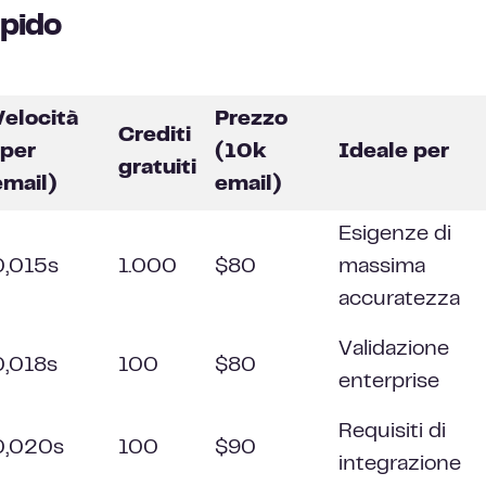
apido
Velocità
Prezzo
Crediti
(per
(10k
Ideale per
gratuiti
email)
email)
Esigenze di
0,015s
1.000
$80
massima
accuratezza
Validazione
0,018s
100
$80
enterprise
Requisiti di
0,020s
100
$90
integrazione