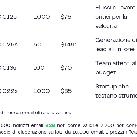
Flussi di lavoro
0,012s
1.000
$75
critici per la
velocità
Generazione di
0,025s
50
$149*
lead all-in-one
Team attenti al
0,016s
100
$70
budget
Startup che
0,022s
1.000
$85
testano strume
i ricerca email oltre alla verifica
.500 indirizzi email
B2B
noti come validi e 2.200 noti co
io di elaborazione su lotti da 10.000 email. I prezzi riflett