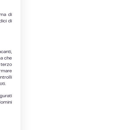
ima di
ici di
canti,
ma che
 terzo
ermare
trolli
ti.
gurati
domini