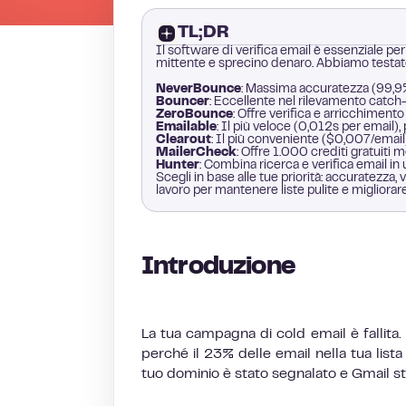
TL;DR
Il software di verifica email è essenziale pe
mittente e sprecino denaro. Abbiamo testato 
NeverBounce
: Massima accuratezza (99,9%)
Bouncer
: Eccellente nel rilevamento catch-
ZeroBounce
: Offre verifica e arricchimento
Emailable
: Il più veloce (0,012s per email),
Clearout
: Il più conveniente ($0,007/email
MailerCheck
: Offre 1.000 crediti gratuiti m
Hunter
: Combina ricerca e verifica email in 
Scegli in base alle tue priorità: accuratezza, v
lavoro per mantenere liste pulite e migliorare
Introduzione
La tua campagna di cold email è fallita.
perché il 23% delle email nella tua lista
tuo dominio è stato segnalato e Gmail st