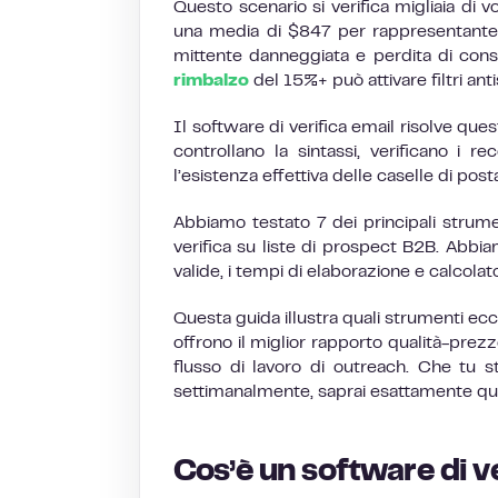
Questo scenario si verifica migliaia di v
una media di $847 per rappresentante d
mittente danneggiata e perdita di con
rimbalzo
del 15%+ può attivare filtri antis
Il software di verifica email risolve que
controllano la sintassi, verificano 
l’esistenza effettiva delle caselle di posta
Abbiamo testato 7 dei principali strume
verifica su liste di prospect B2B. Abbi
valide, i tempi di elaborazione e calcolato
Questa guida illustra quali strumenti eccel
offrono il miglior rapporto qualità-prezz
flusso di lavoro di outreach. Che tu 
settimanalmente, saprai esattamente qua
Cos’è un software di v