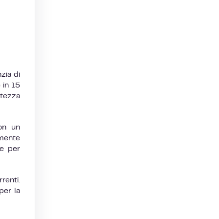
zia di
 in 15
atezza
con un
amente
le per
renti.
per la