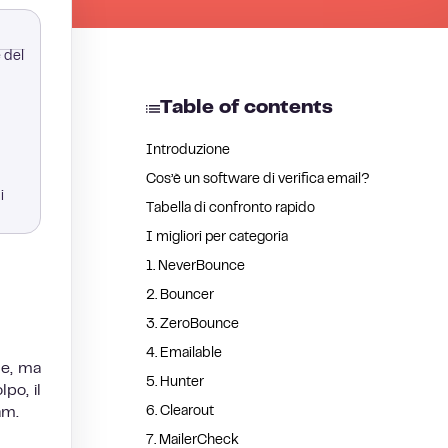
 del
Table of contents
Introduzione
Cos’è un software di verifica email?
i
Tabella di confronto rapido
I migliori per categoria
1. NeverBounce
2. Bouncer
3. ZeroBounce
4. Emailable
le, ma
5. Hunter
po, il
am.
6. Clearout
7. MailerCheck