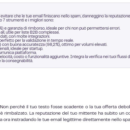
r evitare che le tue email finiscano nello spam, danneggino la reputazione
7 strumenti e i migliori sono:
 e garanzia di rimborso, ideale per chi non può permettersi errori.
all, utile per liste B2B complesse.
 dati, con molte integrazioni.
 perfetto per la validazione in tempo reale.
) con buona accuratezza (98,2%), ottimo per volumi elevati.
ensili, ideale per startup.
un’unica piattaforma.
elocità, costo o funzionalità aggiuntive. Integra la verifica nei tuoi flussi d
 la consegnabilità.
 Non perché il tuo testo fosse scadente o la tua offerta debo
 è rimbalzato. La reputazione del tuo mittente ha subito un col
a ora instradando le tue email legittime direttamente nello sp