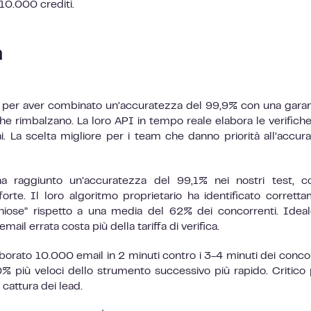
i 10.000 crediti.
a
e per aver combinato un’accuratezza del 99,9% con una garan
he rimbalzano. La loro API in tempo reale elabora le verifiche
i. La scelta migliore per i team che danno priorità all’accur
ha raggiunto un’accuratezza del 99,1% nei nostri test, 
orte. Il loro algoritmo proprietario ha identificato corrett
chiose” rispetto a una media del 62% dei concorrenti. Idea
mail errata costa più della tariffa di verifica.
aborato 10.000 email in 2 minuti contro i 3-4 minuti dei concor
0% più veloci dello strumento successivo più rapido. Critico 
cattura dei lead.