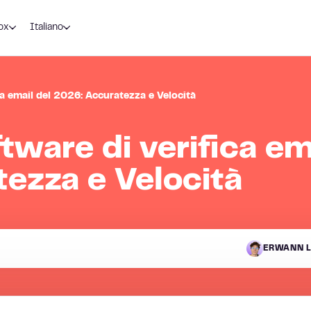
ox
Italiano
ica email del 2026: Accuratezza e Velocità
ftware di verifica em
ezza e Velocità
ERWANN L