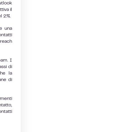
utlook
iva il
el 2%.
te una
ntatti
treach
pam. I
ssi di
he la
ane di
umenti
tatto,
ntatti