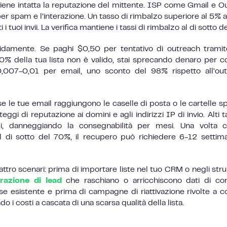
iene intatta la reputazione del mittente. ISP come Gmail e O
per spam e l’interazione. Un tasso di rimbalzo superiore al 5% att
 i tuoi invii. La verifica mantiene i tassi di rimbalzo al di sotto d
pidamente. Se paghi $0,50 per tentativo di outreach trami
% della tua lista non è valido, stai sprecando denaro per co
 $0,007-0,01 per email, uno sconto del 98% rispetto all’ou
 le tue email raggiungono le caselle di posta o le cartelle s
gi di reputazione ai domini e agli indirizzi IP di invio. Alti ta
i, danneggiando la consegnabilità per mesi. Una volta c
 di sotto del 70%, il recupero può richiedere 6-12 settim
quattro scenari: prima di importare liste nel tuo CRM o negli str
razione di lead
che raschiano o arricchiscono dati di con
e esistente e prima di campagne di riattivazione rivolte a co
o i costi a cascata di una scarsa qualità della lista.