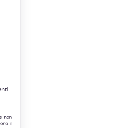
nti
me non
ono il