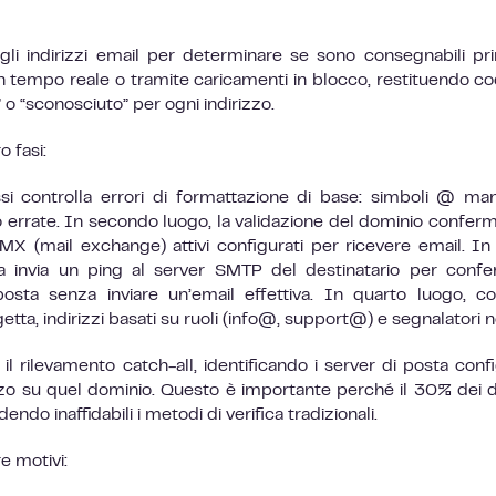
 gli indirizzi email per determinare se sono consegnabili pr
 tempo reale o tramite caricamenti in blocco, restituendo cod
” o “sconosciuto” per ogni indirizzo.
o fasi:
assi controlla errori di formattazione di base: simboli @ man
nio errate. In secondo luogo, la validazione del dominio confer
MX (mail exchange) attivi configurati per ricevere email. In
sta invia un ping al server SMTP del destinatario per conf
posta senza inviare un’email effettiva. In quarto luogo, con
etta, indirizzi basati su ruoli (info@, support@) e segnalatori no
il rilevamento catch-all, identificando i server di posta confi
izzo su quel dominio. Questo è importante perché il 30% dei 
endo inaffidabili i metodi di verifica tradizionali.
e motivi: