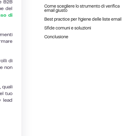
de B2B
Come scegliere lo strumento di verifica
ne del
email giusto
sso di
Best practice per l’igiene delle liste email
Sfide comuni e soluzioni
umenti
Conclusione
ermare
lli di
 e non
, quali
el tuo
0 lead