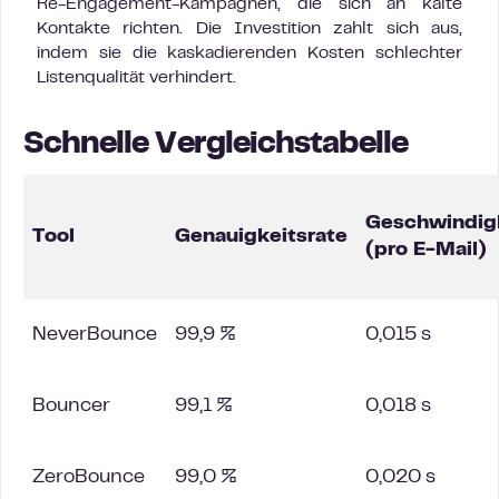
Re-Engagement-Kampagnen, die sich an kalte
Kontakte richten. Die Investition zahlt sich aus,
indem sie die kaskadierenden Kosten schlechter
Listenqualität verhindert.
Schnelle Vergleichstabelle
Geschwindig
Tool
Genauigkeitsrate
(pro E-Mail)
NeverBounce
99,9 %
0,015 s
Bouncer
99,1 %
0,018 s
ZeroBounce
99,0 %
0,020 s