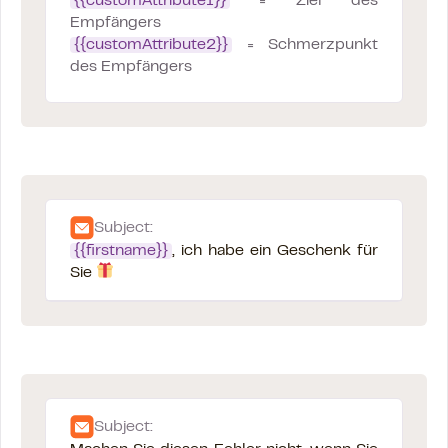
{{customAttribute1}}
= Ziel des
Empfängers
{{customAttribute2}}
= Schmerzpunkt
des Empfängers
Subject:
{{firstname}}
, ich habe ein Geschenk für
Sie
Subject: