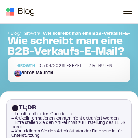
Zum Inhalt springen
Blog
Tipp 2: Seien Sie klar, prägnant und überzeugend (die 3 C’s)
Tipp 3: Nutzen Sie Personalisierung zu Ihrem Vorteil
Blog
Growth
Wie schreibt man eine B2B-Verkaufs-E-Mai
Wie schreibt man eine
B2B-Verkaufs-E-Mail?
GROWTH
02/04/2026
LESEZEIT
12
MINUTEN
BRICE MAURIN
TL;DR
– Inhalt fehlt in den Quelldaten
– Artikelinformationen konnten nicht extrahiert werden
– Bitte stellen Sie den Artikelinhalt zur Erstellung des TL;DR
bereit
– Kontaktieren Sie den Administrator der Datenquelle für
Unterstützung