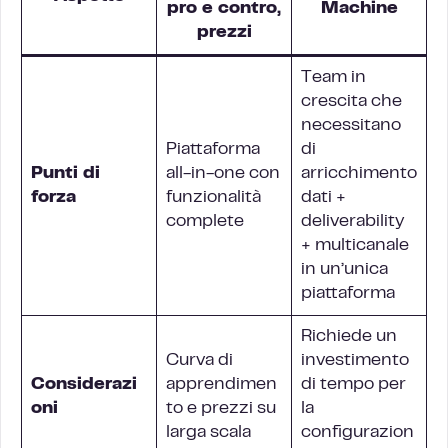
pro e contro,
Machine
prezzi
Team in
crescita che
necessitano
Piattaforma
di
Punti di
all-in-one con
arricchimento
forza
funzionalità
dati +
complete
deliverability
+ multicanale
in un’unica
piattaforma
Richiede un
Curva di
investimento
Considerazi
apprendimen
di tempo per
oni
to e prezzi su
la
larga scala
configurazion