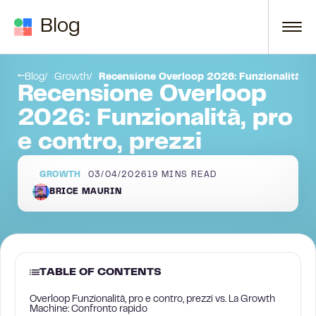
Skip to content
Blog
Conclusione
Blog
Growth
Recensione Overloop 2026: Funzionalità, pr
Recensione Overloop
2026: Funzionalità, pro
e contro, prezzi
GROWTH
03/04/2026
19
MINS READ
BRICE MAURIN
TABLE OF CONTENTS
Overloop Funzionalità, pro e contro, prezzi vs. La Growth
Machine: Confronto rapido