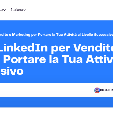
ox
Italiano
dite e Marketing per Portare la Tua Attività al Livello Successiv
LinkedIn per Vendit
Portare la Tua Attivi
ssivo
BRICE 