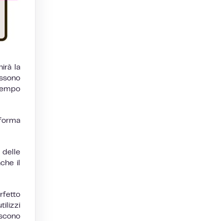
nirà la
ossono
 tempo
aforma
 delle
che il
rfetto
ilizzi
iscono