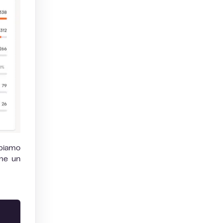
bbiamo
me un