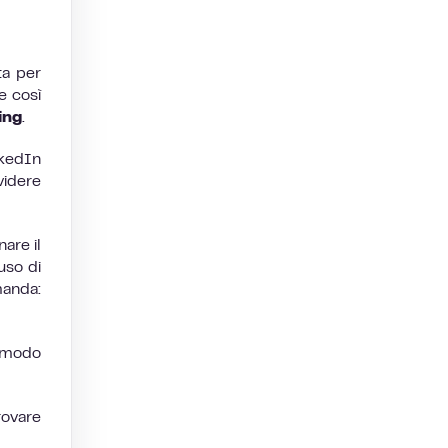
ta per
e così
ing
.
nkedIn
videre
are il
uso di
manda:
n modo
rovare