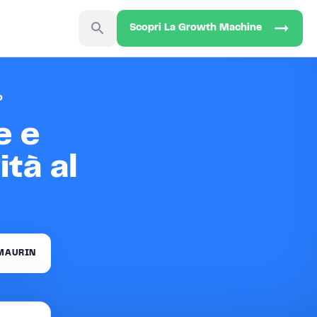
Scopri La Growth Machine
o
e e
tà al
MAURIN