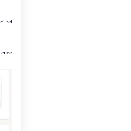
o.
ni dei
alcune