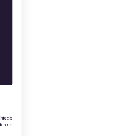
chiede
iare e