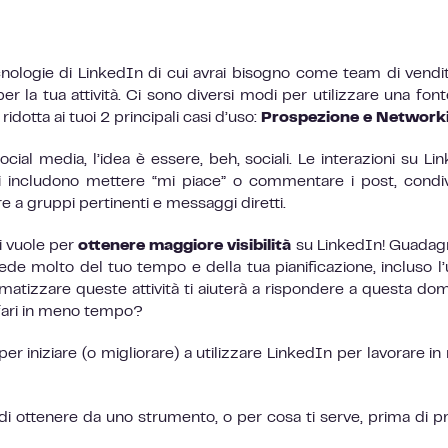
cnologie di LinkedIn di cui avrai bisogno come team di vendi
r la tua attività. Ci sono diversi modi per utilizzare una font
otta ai tuoi 2 principali casi d’uso:
Prospezione e Network
cial media, l’idea è essere, beh, sociali. Le interazioni su Li
li includono mettere “mi piace” o commentare i post, condi
are a gruppi pertinenti e messaggi diretti.
i vuole per
ottenere maggiore visibilità
su LinkedIn! Guadagn
de molto del tuo tempo e della tua pianificazione, incluso l’
omatizzare queste attività ti aiuterà a rispondere a questa do
fari in meno tempo?
 per iniziare (o migliorare) a utilizzare LinkedIn per lavorare i
di ottenere da uno strumento, o per cosa ti serve, prima di p