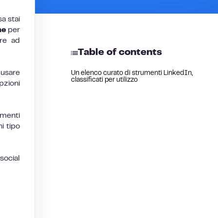
a stai
ne
per
are ad
Table of contents
 usare
Un elenco curato di strumenti LinkedIn,
classificati per utilizzo
pzioni
menti
i tipo
social