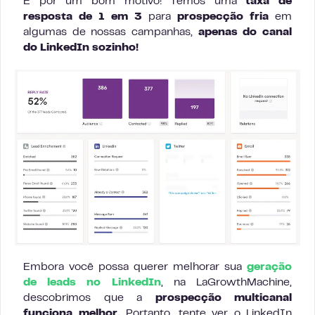
E por um bom motivo! Temos uma
taxa de
resposta de 1 em 3
para
prospecção fria
em
algumas de nossas campanhas,
apenas do canal
do LinkedIn sozinho!
Embora você possa querer melhorar sua
geração
de leads no LinkedIn
, na LaGrowthMachine,
descobrimos que a
prospecção multicanal
funciona melhor.
Portanto, tente ver o LinkedIn