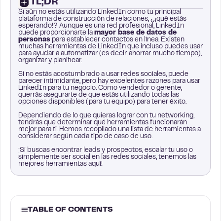
TL;DR
Si aún no estás utilizando LinkedIn como tu principal
plataforma de construcción de relaciones, ¿¡qué estás
esperando!? Aunque es una red profesional, LinkedIn
puede proporcionarte la
mayor base de datos de
personas
para establecer contactos en línea. Existen
muchas herramientas de LinkedIn que incluso puedes usar
para ayudar a automatizar (es decir, ahorrar mucho tiempo),
organizar y planificar.
Si no estás acostumbrado a usar redes sociales, puede
parecer intimidante, pero hay excelentes razones para usar
LinkedIn para tu negocio. Como vendedor o gerente,
querrás asegurarte de que estás utilizando todas las
opciones disponibles (para tu equipo) para tener éxito.
Dependiendo de lo que quieras lograr con tu networking,
tendrás que determinar qué herramientas funcionarán
mejor para ti. Hemos recopilado una lista de herramientas a
considerar según cada tipo de caso de uso.
¡Si buscas encontrar leads y prospectos, escalar tu uso o
simplemente ser social en las redes sociales, tenemos las
mejores herramientas aquí!
TABLE OF CONTENTS