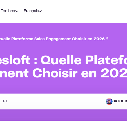
Toolbox
Français
: Quelle Plateforme Sales Engagement Choisir en 2026 ?
esloft : Quelle Plate
ment Choisir en 20
LIRE
BRICE 