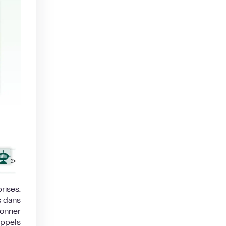
rises.
s dans
donner
appels