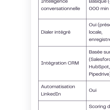
Intelligence
Basique 
conversationnelle
000 min 
Oui (pré
Dialer intégré
locale,
enregist
Basée su
(Salesfor
Intégration CRM
HubSpot,
Pipedrive
Automatisation
Oui
LinkedIn
Scoring d