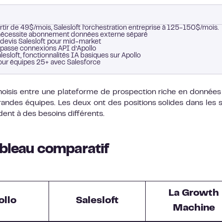
ir de 49$/mois, Salesloft l’orchestration entreprise à 125-150$/mois.
t nécessite abonnement données externe séparé
ur devis Salesloft pour mid-market
urpasse connexions API d’Apollo
esloft, fonctionnalités IA basiques sur Apollo
pour équipes 25+ avec Salesforce
hoisis entre une plateforme de prospection riche en données
ndes équipes. Les deux ont des positions solides dans les 
ent à des besoins différents.
Tableau comparatif
La Growth
ollo
Salesloft
Machine