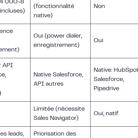
(4 000-8
(fonctionnalité
Non
incluses)
native)
sence
Oui (power dialer,
Oui
enregistrement)
rement)
r API
Native: HubSpot
ce,
Native Salesforce,
Salesforce,
API autres
Pipedrive
)
Limitée (nécessite
Oui, natif
Sales Navigator)
es leads,
Priorisation des