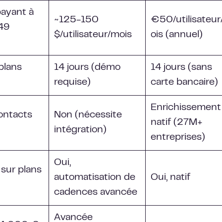
payant à
~125-150
€50/utilisateu
 49
$/utilisateur/mois
ois (annuel)
(plans
14 jours (démo
14 jours (sans
requise)
carte bancaire)
Enrichissement
ontacts
Non (nécessite
natif (27M+
intégration)
entreprises)
Oui,
 sur plans
automatisation de
Oui, natif
cadences avancée
Avancée