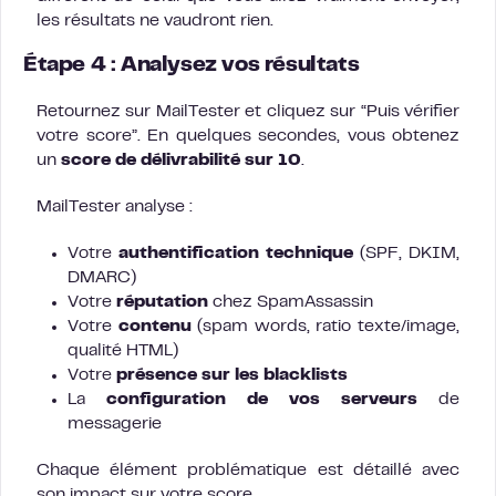
les résultats ne vaudront rien.
Étape 4 : Analysez vos résultats
Retournez sur MailTester et cliquez sur “Puis vérifier
votre score”. En quelques secondes, vous obtenez
un
score de délivrabilité sur 10
.
MailTester analyse :
Votre
authentification technique
(SPF, DKIM,
DMARC)
Votre
réputation
chez SpamAssassin
Votre
contenu
(spam words, ratio texte/image,
qualité HTML)
Votre
présence sur les blacklists
La
configuration de vos serveurs
de
messagerie
Chaque élément problématique est détaillé avec
son impact sur votre score.