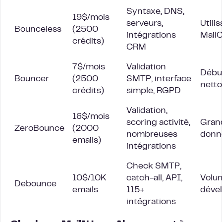
Syntaxe, DNS,
19$/mois
serveurs,
Utili
Bounceless
(2500
intégrations
Mail
crédits)
CRM
7$/mois
Validation
Débu
Bouncer
(2500
SMTP, interface
netto
crédits)
simple, RGPD
Validation,
16$/mois
scoring activité,
Gran
ZeroBounce
(2000
nombreuses
donn
emails)
intégrations
Check SMTP,
10$/10K
catch-all, API,
Volu
Debounce
emails
115+
déve
intégrations