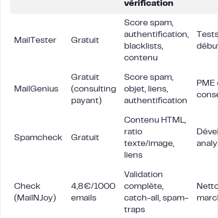
vérification
Score spam,
authentification,
Tests
MailTester
Gratuit
blacklists,
débu
contenu
Gratuit
Score spam,
PME 
MailGenius
(consulting
objet, liens,
conse
payant)
authentification
Contenu HTML,
ratio
Déve
Spamcheck
Gratuit
texte/image,
anal
liens
Validation
Check
4,8€/1000
complète,
Netto
(MailNJoy)
emails
catch-all, spam-
march
traps