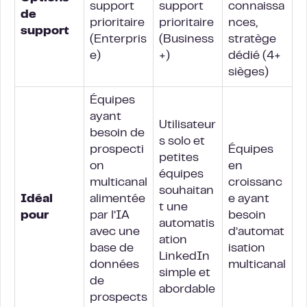
support
support
connaissa
de
prioritaire
prioritaire
nces,
support
(Enterpris
(Business
stratège
e)
+)
dédié (4+
sièges)
Équipes
ayant
Utilisateur
besoin de
s solo et
prospecti
Équipes
petites
on
en
équipes
multicanal
croissanc
souhaitan
Idéal
alimentée
e ayant
t une
pour
par l’IA
besoin
automatis
avec une
d’automat
ation
base de
isation
LinkedIn
données
multicanal
simple et
de
abordable
prospects