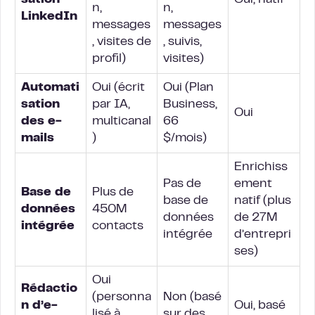
sation
Oui, natif
n,
n,
LinkedIn
messages
messages
, visites de
, suivis,
profil)
visites)
Automati
Oui (écrit
Oui (Plan
sation
par IA,
Business,
Oui
des e-
multicanal
66
mails
)
$/mois)
Enrichiss
Pas de
ement
Base de
Plus de
base de
natif (plus
données
450M
données
de 27M
intégrée
contacts
intégrée
d’entrepri
ses)
Oui
Rédactio
(personna
Non (basé
n d’e-
Oui, basé
lisé à
sur des