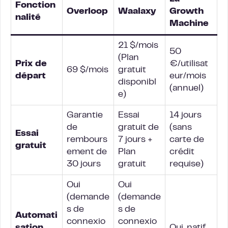
Fonction
Overloop
Waalaxy
Growth
nalité
Machine
21 $/mois
50
(Plan
Prix de
€/utilisat
69 $/mois
gratuit
départ
eur/mois
disponibl
(annuel)
e)
Garantie
Essai
14 jours
de
gratuit de
(sans
Essai
rembours
7 jours +
carte de
gratuit
ement de
Plan
crédit
30 jours
gratuit
requise)
Oui
Oui
(demande
(demande
s de
s de
Automati
connexio
connexio