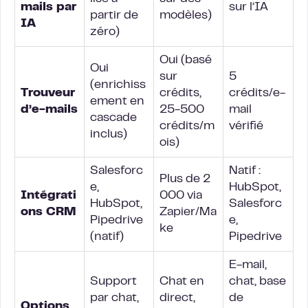
mails par
sur l’IA
partir de
modèles)
IA
zéro)
Oui (basé
Oui
sur
5
(enrichiss
Trouveur
crédits,
crédits/e-
ement en
d’e-mails
25-500
mail
cascade
crédits/m
vérifié
inclus)
ois)
Salesforc
Natif :
Plus de 2
e,
HubSpot,
Intégrati
000 via
HubSpot,
Salesforc
ons CRM
Zapier/Ma
Pipedrive
e,
ke
(natif)
Pipedrive
E-mail,
Support
Chat en
chat, base
par chat,
direct,
de
Options