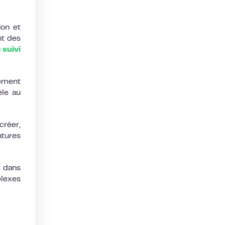
ion et
nt des
 suivi
uement
èle au
créer,
tures
e dans
plexes