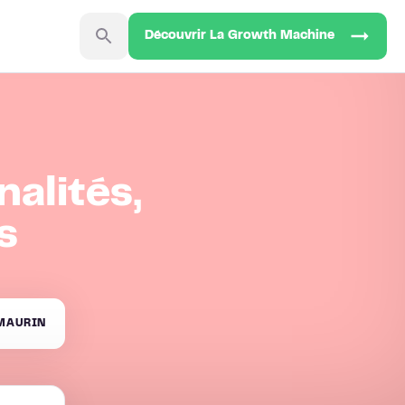
Découvrir La Growth Machine
alités,
s
MAURIN