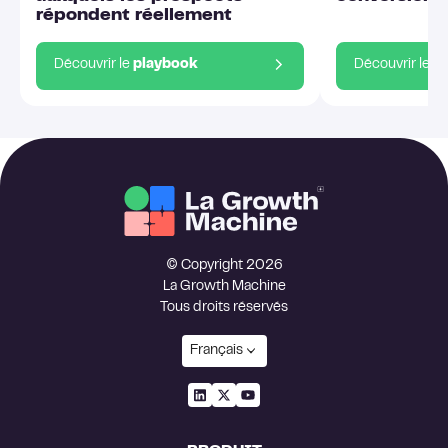
répondent réellement
Découvrir le
playbook
Découvrir le
p
© Copyright 2026
La Growth Machine
Tous droits réservés
Français