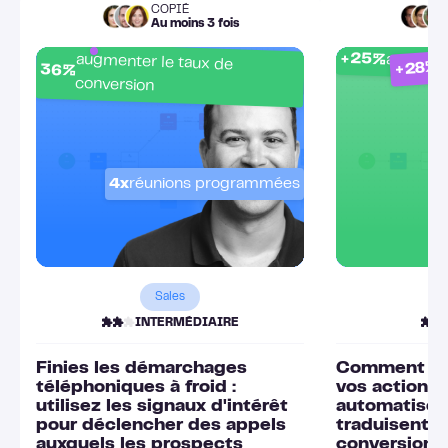
COPIÉ
Au moins 3 fois
c
+25%
augmenter le taux de
acceptat
+28%
36%
conversion
4x
réunions programmées
Sales
INTERMÉDIAIRE
Finies les démarchages
Comment fai
téléphoniques à froid :
vos actions
utilisez les signaux d'intérêt
automatisée
pour déclencher des appels
traduisent r
auxquels les prospects
conversions