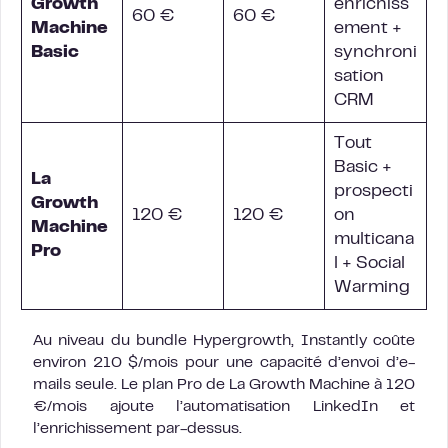
Growth
enrichiss
60 €
60 €
Machine
ement +
Basic
synchroni
sation
CRM
Tout
Basic +
La
prospecti
Growth
120 €
120 €
on
Machine
multicana
Pro
l + Social
Warming
Au niveau du bundle Hypergrowth, Instantly coûte
environ 210 $/mois pour une capacité d’envoi d’e-
mails seule. Le plan Pro de La Growth Machine à 120
€/mois ajoute l’automatisation LinkedIn et
l’enrichissement par-dessus.