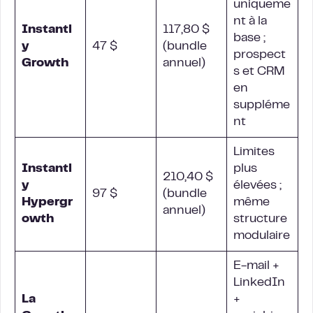
uniqueme
nt à la
Instantl
117,80 $
base ;
y
47 $
(bundle
prospect
Growth
annuel)
s et CRM
en
suppléme
nt
Limites
Instantl
plus
210,40 $
y
élevées ;
97 $
(bundle
Hypergr
même
annuel)
owth
structure
modulaire
E-mail +
LinkedIn
La
+