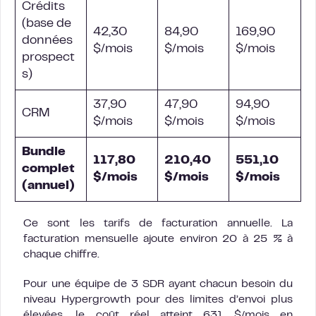
Crédits
(
base de
42,30
84,90
169,90
données
$/mois
$/mois
$/mois
prospect
s
)
37,90
47,90
94,90
CRM
$/mois
$/mois
$/mois
Bundle
117,80
210,40
551,10
complet
$/mois
$/mois
$/mois
(annuel)
Ce sont les tarifs de facturation annuelle. La
facturation mensuelle ajoute environ 20 à 25 % à
chaque chiffre.
Pour une équipe de 3 SDR ayant chacun besoin du
niveau Hypergrowth pour des limites d’envoi plus
élevées, le coût réel atteint 631 $/mois en