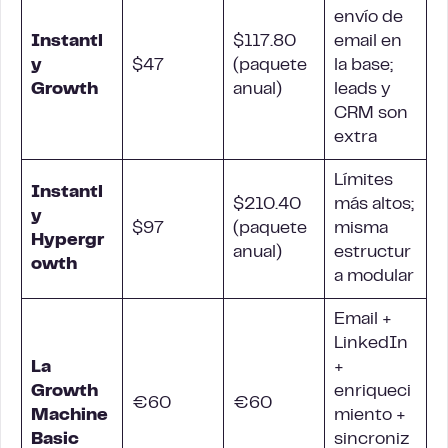
envío de
Instantl
$117.80
email en
y
$47
(paquete
la base;
Growth
anual)
leads y
CRM son
extra
Límites
Instantl
$210.40
más altos;
y
$97
(paquete
misma
Hypergr
anual)
estructur
owth
a modular
Email +
LinkedIn
La
+
Growth
enriqueci
€60
€60
Machine
miento +
Basic
sincroniz