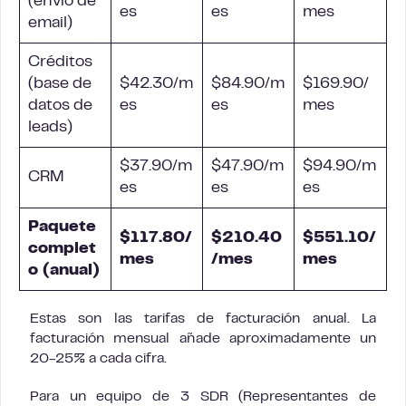
(envío de
es
es
mes
email)
Créditos
(
base de
$42.30/m
$84.90/m
$169.90/
datos de
es
es
mes
leads
)
$37.90/m
$47.90/m
$94.90/m
CRM
es
es
es
Paquete
$117.80/
$210.40
$551.10/
complet
mes
/mes
mes
o (anual)
Estas son las tarifas de facturación anual. La
facturación mensual añade aproximadamente un
20-25% a cada cifra.
Para un equipo de 3 SDR (Representantes de