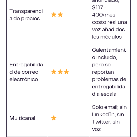
anunciado;
$117–
Transparenci
400/mes
a de precios
costo real una
vez añadidos
los módulos
Calentamient
o incluido,
Entregabilida
pero se
d de correo
reportan
electrónico
problemas de
entregabilida
d a escala
Solo email; sin
LinkedIn, sin
Multicanal
Twitter, sin
voz