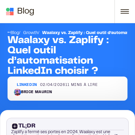
Passer au contenu
Blog
Waalaxy vs Zaplify : tableau comparatif côte à côte
Blog
Growth
Waalaxy vs. Zaplify : Quel outil d’automatis
Waalaxy vs. Zaplify :
Quel outil
d’automatisation
LinkedIn choisir ?
LINKEDIN
02/04/2026
11
MINS À LIRE
BRICE MAURIN
TL;DR
Zaplify a fermé ses portes en 2024. Waalaxy est une