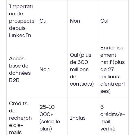
Importati
on de
prospects
Oui
Non
Oui
depuis
LinkedIn
Enrichiss
Oui (plus
ement
Accès
de 600
natif (plus
base de
Non
millions
de 27
données
de
millions
B2B
contacts)
d’entrepri
ses)
Crédits
25-10
5
de
000+
crédits/e-
recherch
Inclus
(selon le
mail
e d’e-
plan)
vérifié
mails