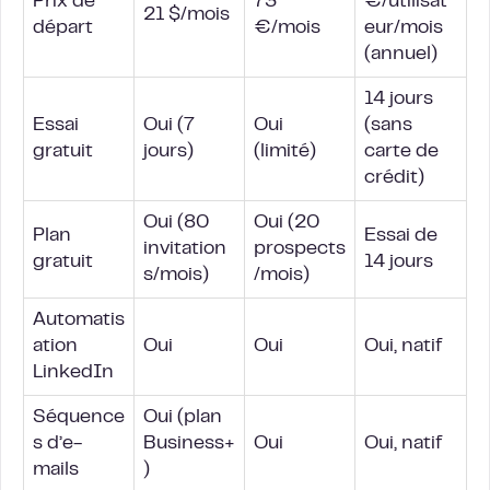
Prix de
73
€/utilisat
21 $/mois
départ
€/mois
eur/mois
(annuel)
14 jours
Essai
Oui (7
Oui
(sans
gratuit
jours)
(limité)
carte de
crédit)
Oui (80
Oui (20
Plan
Essai de
invitation
prospects
gratuit
14 jours
s/mois)
/mois)
Automatis
ation
Oui
Oui
Oui, natif
LinkedIn
Séquence
Oui (plan
s d’e-
Business+
Oui
Oui, natif
mails
)