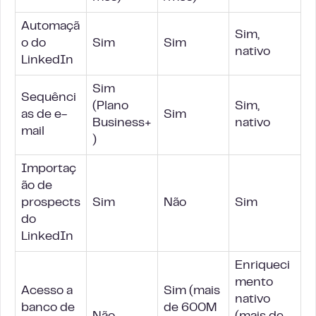
Automaçã
Sim,
o do
Sim
Sim
nativo
LinkedIn
Sim
Sequênci
(Plano
Sim,
as de e-
Sim
Business+
nativo
mail
)
Importaç
ão de
prospects
Sim
Não
Sim
do
LinkedIn
Enriqueci
mento
Acesso a
Sim (mais
nativo
banco de
de 600M