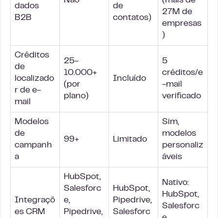
Não
(mais de
dados
de
27M de
B2B
contatos)
empresas
)
Créditos
25-
5
de
10.000+
créditos/e
localizado
Incluído
(por
-mail
r de e-
plano)
verificado
mail
Modelos
Sim,
de
modelos
99+
Limitado
campanh
personaliz
a
áveis
HubSpot,
Nativo:
Salesforc
HubSpot,
HubSpot,
Integraçõ
e,
Pipedrive,
Salesforc
es CRM
Pipedrive,
Salesforc