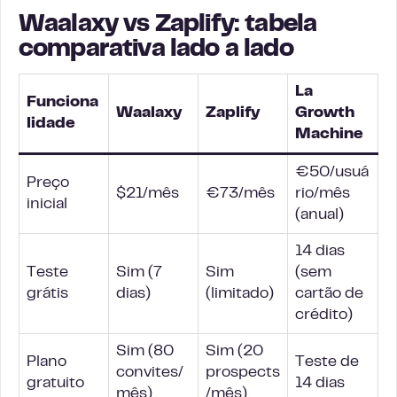
Waalaxy vs Zaplify: tabela
comparativa lado a lado
La
Funciona
Waalaxy
Zaplify
Growth
lidade
Machine
€50/usuá
Preço
$21/mês
€73/mês
rio/mês
inicial
(anual)
14 dias
Teste
Sim (7
Sim
(sem
grátis
dias)
(limitado)
cartão de
crédito)
Sim (80
Sim (20
Plano
Teste de
convites/
prospects
gratuito
14 dias
mês)
/mês)