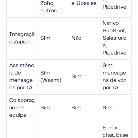
e,
Zoho,
e, Upsales
Pipedrive
outros
Nativo:
HubSpot,
Integraçã
Sim
Não
Salesforc
o Zapier
e,
Pipedrive
Assistênc
Sim,
ia de
Sim
mensage
Sim
mensage
(Waami)
ns de voz
ns por IA
por IA
Colaboraç
ão em
Sim
Sim
Sim
equipe
E-mail,
chat, base