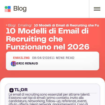
Skip to content
Blog
di Email da Utilizzare per la Tua Campagna di Recruiting!
Modello 1 – L’Introduzione Personalizzata
Blog
Emailing
10 Modelli di Email di Recruiting che Funz
10 Modelli di Email di
Recruiting che
Funzionano nel 2026
EMAILING
08/04/2026
11
MINS READ
ERIC RENAUD
TL;DR
Le email di recruiting sono essenziali per attrarre talenti.
Esistono vari tipi di email (primo contatto, invito alla
candidatura, networking, follow-up, referenze, eventi,
rifiuto, offerta, talent network, ringraziamento). L’uso di