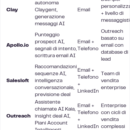
autonoma
personalizza
Clay
Claygent,
Email
+ livello di
generazione
messaggisti
messaggi AI
Outreach
Punteggio
basato su
prospect AI,
Email +
Apollo.io
email con
segnali di intento,
Telefono
database di
scrittura email AI
lead
Raccomandazioni
Email +
sequenze AI,
Team di
Telefono
Salesloft
intelligenza
vendita
+
conversazionale,
enterprise
LinkedIn
previsione deal
Assistente
Email +
Enterprise
chiamate AI Kaia,
Telefono
con cicli di
Outreach
insight deal AI,
+
vendita
Piani Account
LinkedIn
complessi