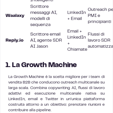
Intelligenti
Scrittore
Outreach pe
messaggi AI,
LinkedIn
Waalaxy
PMI e
modelli di
+ Email
principianti
sequenza
Email +
Scrittore email
Flussi di
LinkedIn
Reply.io
AI, agente SDR
lavoro SDR
+
AI Jason
automatizza
Chiamate
1. La Growth Machine
La Growth Machine è la scelta migliore per i team di
vendita B2B che conducono outreach multicanale su
larga scala. Combina copywriting AI, flussi di lavoro
adattivi ed esecuzione multicanale nativa su
LinkedIn, email e Twitter in un’unica piattaforma
costruita attorno a un obiettivo: prenotare riunioni e
contribuire alla pipeline.