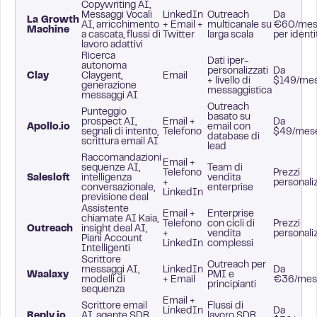
Copywriting AI,
Messaggi Vocali
LinkedIn
Outreach
Da
La Growth
AI, arricchimento
+ Email +
multicanale su
€60/me
Machine
a cascata, flussi di
Twitter
larga scala
per identi
lavoro adattivi
Ricerca
Dati iper-
autonoma
personalizzati
Da
Clay
Claygent,
Email
+ livello di
$149/me
generazione
messaggistica
messaggi AI
Outreach
Punteggio
basato su
prospect AI,
Email +
Da
Apollo.io
email con
segnali di intento,
Telefono
$49/mes
database di
scrittura email AI
lead
Raccomandazioni
Email +
sequenze AI,
Team di
Telefono
Prezzi
Salesloft
intelligenza
vendita
+
personaliz
conversazionale,
enterprise
LinkedIn
previsione deal
Assistente
Email +
Enterprise
chiamate AI Kaia,
Telefono
con cicli di
Prezzi
Outreach
insight deal AI,
+
vendita
personaliz
Piani Account
LinkedIn
complessi
Intelligenti
Scrittore
Outreach per
messaggi AI,
LinkedIn
Da
Waalaxy
PMI e
modelli di
+ Email
€36/mes
principianti
sequenza
Email +
Scrittore email
Flussi di
LinkedIn
Da
Reply.io
AI, agente SDR
lavoro SDR