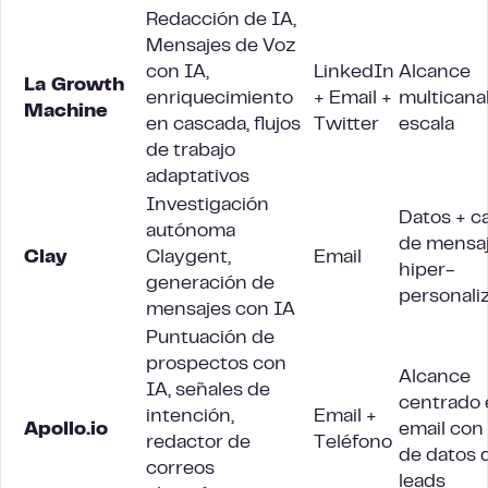
Redacción de IA,
Mensajes de Voz
con IA,
LinkedIn
Alcance
La Growth
enriquecimiento
+ Email +
multicanal
Machine
en cascada, flujos
Twitter
escala
de trabajo
adaptativos
Investigación
Datos + c
autónoma
de mensaj
Clay
Claygent,
Email
hiper-
generación de
personali
mensajes con IA
Puntuación de
prospectos con
Alcance
IA, señales de
centrado 
intención,
Email +
Apollo.io
email con
redactor de
Teléfono
de datos 
correos
leads