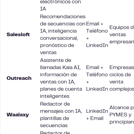
electrónicos con
IA
Recomendaciones
de secuencias con
Email +
Equipos d
IA, inteligencia
Teléfono
Salesloft
ventas
conversacional,
+
empresari
pronóstico de
LinkedIn
ventas
Asistente de
llamadas Kaia AI,
Email +
Empresas
información de
Teléfono
ciclos de
Outreach
ventas con IA,
+
venta
planes de cuenta
LinkedIn
complejo
inteligentes
Redactor de
Alcance p
mensajes con IA,
LinkedIn
Waalaxy
PYMES y
plantillas de
+ Email
principia
secuencias
Redactor de