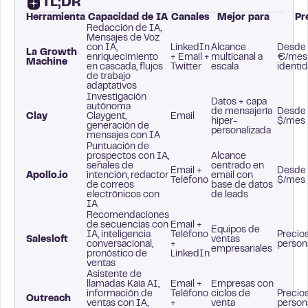
TL;DR
Herramienta
Capacidad de IA
Canales
Mejor para
Pr
Redacción de IA,
Mensajes de Voz
con IA,
LinkedIn
Alcance
Desde
La Growth
enriquecimiento
+ Email +
multicanal a
€/mes
Machine
en cascada, flujos
Twitter
escala
identi
de trabajo
adaptativos
Investigación
Datos + capa
autónoma
de mensajería
Desde
Clay
Claygent,
Email
hiper-
$/mes
generación de
personalizada
mensajes con IA
Puntuación de
prospectos con IA,
Alcance
señales de
centrado en
Email +
Desde
Apollo.io
intención, redactor
email con
Teléfono
$/mes
de correos
base de datos
electrónicos con
de leads
IA
Recomendaciones
de secuencias con
Email +
Equipos de
IA, inteligencia
Teléfono
Precio
Salesloft
ventas
conversacional,
+
person
empresariales
pronóstico de
LinkedIn
ventas
Asistente de
llamadas Kaia AI,
Email +
Empresas con
información de
Teléfono
ciclos de
Precio
Outreach
ventas con IA,
+
venta
person