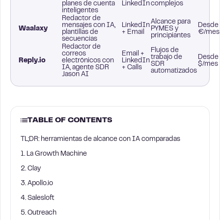
planes de cuenta
LinkedIn
complejos
inteligentes
Redactor de
Alcance para
mensajes con IA,
LinkedIn
Desde
Waalaxy
PYMES y
plantillas de
+ Email
€/mes
principiantes
secuencias
Redactor de
Flujos de
correos
Email +
trabajo de
Desde
Reply.io
electrónicos con
LinkedIn
SDR
$/mes
IA, agente SDR
+ Calls
automatizados
Jason AI
TABLE OF CONTENTS
TL;DR: herramientas de alcance con IA comparadas
1. La Growth Machine
2. Clay
3. Apollo.io
4. Salesloft
5. Outreach