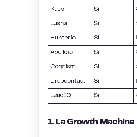
Kaspr
Sí
Lusha
Sí
Hunter.io
Sí
Apollo.io
Sí
Cognism
Sí
Dropcontact
Sí
LeadIQ
Sí
1. La Growth Machine