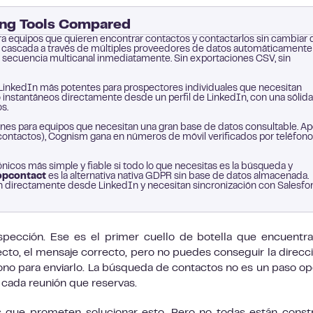
ing Tools Compared
ra equipos que quieren encontrar contactos y contactarlos sin cambiar 
n cascada a través de múltiples proveedores de datos automáticamente
u secuencia multicanal inmediatamente. Sin exportaciones CSV, sin
 LinkedIn más potentes para prospectores individuales que necesitan
 instantáneos directamente desde un perfil de LinkedIn, con una sólida
s.
nes para equipos que necesitan una gran base de datos consultable. Ap
ontactos), Cognism gana en números de móvil verificados por teléfono
nicos más simple y fiable si todo lo que necesitas es la búsqueda y
opcontact
es la alternativa nativa GDPR sin base de datos almacenada.
n directamente desde LinkedIn y necesitan sincronización con Salesfo
ospección. Ese es el primer cuello de botella que encuentr
cto, el mensaje correcto, pero no puedes conseguir la direcc
ono para enviarlo. La búsqueda de contactos no es un paso op
ra cada reunión que reservas.