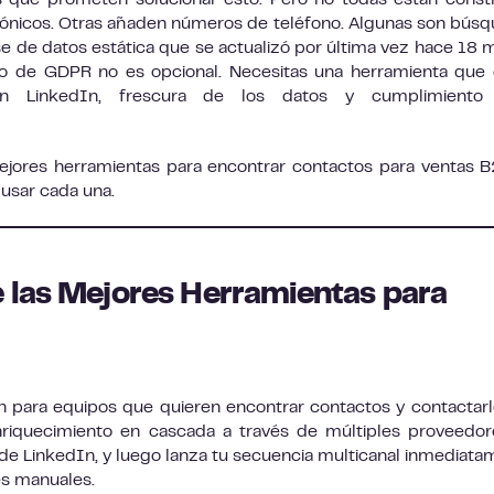
 que prometen solucionar esto. Pero no todas están const
ctrónicos. Otras añaden números de teléfono. Algunas son bús
se de datos estática que se actualizó por última vez hace 18 
to de GDPR no es opcional. Necesitas una herramienta que
 con LinkedIn, frescura de los datos y cumplimiento 
ejores herramientas para encontrar contactos para ventas 
usar cada una.
 las Mejores Herramientas para
n para equipos que quieren encontrar contactos y contactarl
nriquecimiento en cascada a través de múltiples proveedo
 LinkedIn, y luego lanza tu secuencia multicanal inmediata
es manuales.