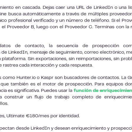
miento en cascada. Dejas caer una URL de LinkedIn o una li
hine busca automáticamente a través de múltiples proveedo
ico profesional verificado y un número de teléfono. Si el Pro
n el Proveedor B, luego con el Proveedor C. Terminas con la
atos de contacto, la secuencia de prospección com
 de LinkedIn, mensaje de seguimiento, correo electrónico, m
 plataforma. Sin exportaciones, sin reimportaciones, sin pro
e rastrea cada interacción y cada respuesta.
tas como Hunter.io o Kaspr son buscadores de contactos. La 
que también es el motor de prospección. Para equipos do
cia es significativa. Puedes usar la
función de enriquecimien
construir un flujo de trabajo completo de enriquecimie
los.
, Ultimate €180/mes por identidad.
pectan desde LinkedIn y desean enriquecimiento y prospecc