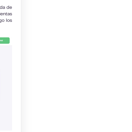
eda de
ientas
go los