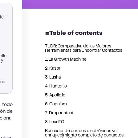
de
Table of contents
TL;DR: Comparativa de las Mejores
Herramientas para Encontrar Contactos
ollo
1. La Growth Machine
 y
2. Kaspr
3. Lusha
rce
4. Hunter.io
5. Apollo.io
a todo
6. Cognism
ión de
7. Dropcontact
cional
8. LeadIQ
Buscador de correos electrónicos vs.
enriquecimiento completo de contactos: