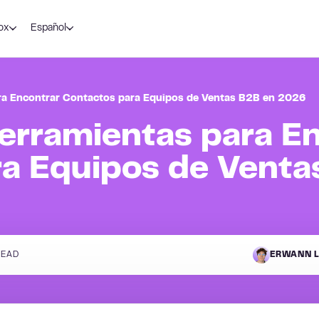
ox
Español
ra Encontrar Contactos para Equipos de Ventas B2B en 2026
erramientas para E
a Equipos de Venta
READ
ERWANN L