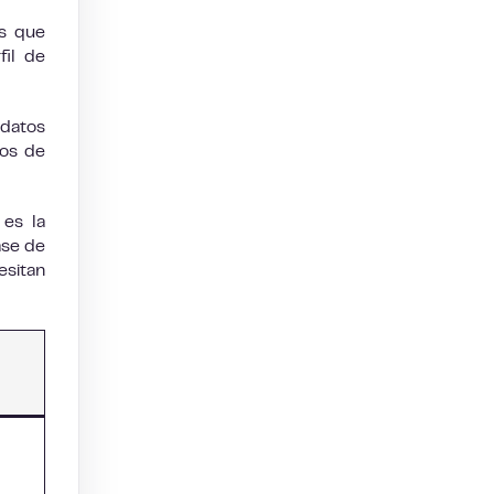
es que
fil de
datos
ros de
 es la
ase de
esitan