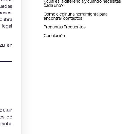
ruidas
¿cuál es la diferencia y cuándo necesitas
cada uno?
quedas
meses.
Cómo elegir una herramienta para
encontrar contactos
 cubra
legal
Preguntas Frecuentes
Conclusión
B2B en
os sin
res de
mente.