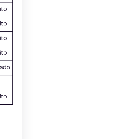
ito
ito
ito
ito
zado
ito