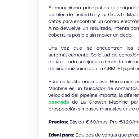
El mecanismo principal es el enriqueci
perfiles de LinkedIn, y La Growth Mac
datos para encontrar un correo electrón
A no devuelve un resultado, intenta co
cobertura posible sin mover un dedo.
Una vez que se encuentran los d
automáticamente. Solicitud de conexión
de voz: todo se ejecuta desde la misma
de sincronización con tu CRM. El pipelin
Esta es la diferencia clave. Herramien
Machine es un buscador de contactos 
velocidad del pipeline importa, la diferen
cascada
de La Growth Machine para 
prospección sin pasos manuales entre el
Precios:
Básico €60/mes, Pro €120/mes
Ideal para:
Equipos de ventas que pros