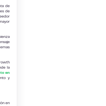
sta de
res de
veedor
 mayor
ienza
ensaje
blemas
Growth
nde la
to en
nto y
ión en