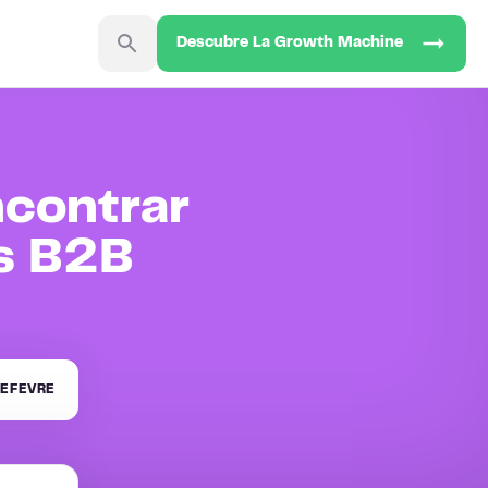
Descubre La Growth Machine
ncontrar
s B2B
EFEVRE