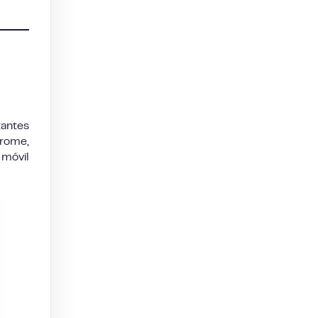
tantes
hrome,
 móvil