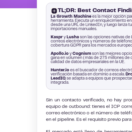
TL;DR: Best Contact Find
La Growth Machine
es la mejor opción pa
herramienta. Ejecuta un enriquecimiento e
desde una URL de LinkedIn, y luego lanza t
importaciones manuales.
Kaspr
y
Lusha
son las opciones nativas de
correos electrónicos y números de teléfono
cobertura GDPR para los mercados europeo
Apollo.io
y
Cognism
son las mejores opcio
gana en volumen (más de 275 millones de c
calidad de datos empresariales en la UE.
Hunter.io
es el buscador de correos electró
verificación basada en dominio a escala.
Dr
LeadIQ
se adapta a equipos que prospecta
integrada.
Sin un contacto verificado, no hay pr
equipo de outbound: tienes el ICP corre
correo electrónico o el número de teléf
en el pipeline. Es el requisito previo pa