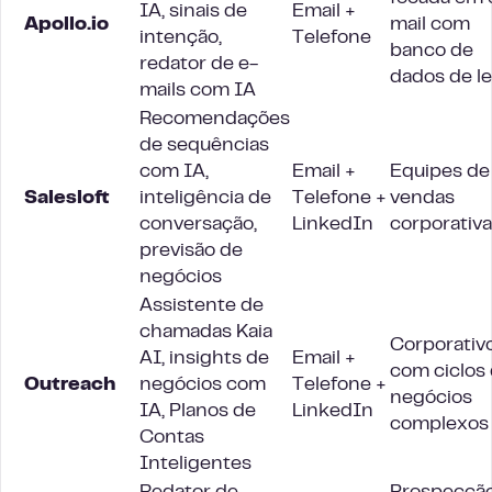
IA, sinais de
Email +
Apollo.io
mail com
intenção,
Telefone
banco de
redator de e-
dados de l
mails com IA
Recomendações
de sequências
com IA,
Email +
Equipes de
Salesloft
inteligência de
Telefone +
vendas
conversação,
LinkedIn
corporativ
previsão de
negócios
Assistente de
chamadas Kaia
Corporativ
AI, insights de
Email +
com ciclos
Outreach
negócios com
Telefone +
negócios
IA, Planos de
LinkedIn
complexos
Contas
Inteligentes