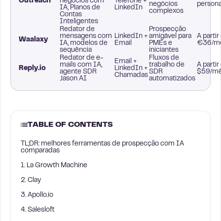
Outreach
negócios com
Telefone +
negócios
persona
IA, Planos de
LinkedIn
complexos
Contas
Inteligentes
Redator de
Prospecção
mensagens com
LinkedIn +
amigável para
A partir
Waalaxy
IA, modelos de
Email
PMEs e
€36/m
sequência
iniciantes
Redator de e-
Fluxos de
Email +
mails com IA,
trabalho de
A partir
Reply.io
LinkedIn +
agente SDR
SDR
$59/m
Chamadas
Jason AI
automatizados
TABLE OF CONTENTS
TL;DR: melhores ferramentas de prospecção com IA
comparadas
1. La Growth Machine
2. Clay
3. Apollo.io
4. Salesloft