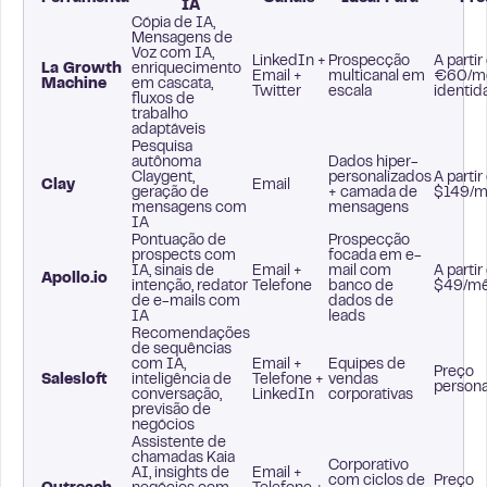
IA
Cópia de IA,
Mensagens de
Voz com IA,
LinkedIn +
Prospecção
A partir
La Growth
enriquecimento
Email +
multicanal em
€60/mê
Machine
em cascata,
Twitter
escala
identid
fluxos de
trabalho
adaptáveis
Pesquisa
autônoma
Dados hiper-
Claygent,
personalizados
A partir
Clay
Email
geração de
+ camada de
$149/m
mensagens com
mensagens
IA
Pontuação de
Prospecção
prospects com
focada em e-
IA, sinais de
Email +
mail com
A partir
Apollo.io
intenção, redator
Telefone
banco de
$49/m
de e-mails com
dados de
IA
leads
Recomendações
de sequências
com IA,
Email +
Equipes de
Preço
Salesloft
inteligência de
Telefone +
vendas
persona
conversação,
LinkedIn
corporativas
previsão de
negócios
Assistente de
chamadas Kaia
Corporativo
AI, insights de
Email +
com ciclos de
Preço