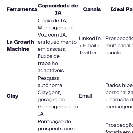
Capacidade de
Ferramenta
Canais
Ideal Pa
IA
Cópia de IA,
Mensagens de
Voz com IA,
LinkedIn
Prospecçã
La Growth
enriquecimento
+ Email +
multicanal
Machine
em cascata,
Twitter
escala
fluxos de
trabalho
adaptáveis
Pesquisa
autônoma
Dados hipe
Claygent,
personaliz
Clay
Email
geração de
+ camada 
mensagens com
mensagen
IA
Pontuação de
Prospecçã
prospects com
focada em 