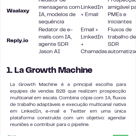
Redator de
Prospecçã
mensagens com
LinkedIn
amigável p
Waalaxy
IA, modelos de
+ Email
PMEs e
sequência
iniciantes
Redator de e-
Email +
Fluxos de
mails com IA,
LinkedIn
trabalho de
Reply.io
agente SDR
+
SDR
Jason AI
Chamadas
automatiz
1. La Growth Machine
La Growth Machine é a principal escolha para
equipes de vendas B2B que realizam prospecção
multicanal em escala. Combina cópia com IA, fluxos
de trabalho adaptáveis e execução multicanal nativa
em LinkedIn, e-mail e Twitter em uma única
plataforma construída com um objetivo: agendar
reuniões e contribuir para o pipeline.