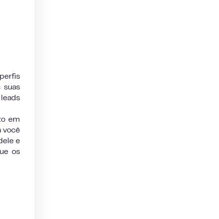
erfis
 suas
 leads
nto em
a você
dele e
que os