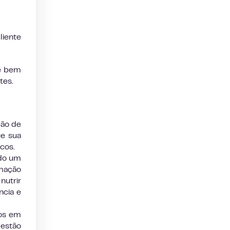
liente
e bem
tes.
ção de
ue sua
cos.
ndo um
omação
utrir
ncia e
os em
 estão