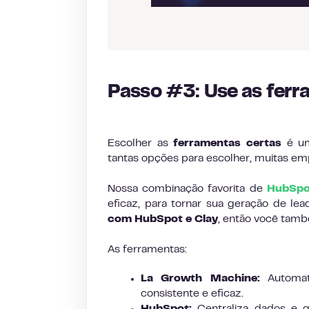
Passo #3: Use as ferr
Escolher as
ferramentas certas
é um
tantas opções para escolher, muitas em
Nossa combinação favorita de
HubSpo
eficaz, para tornar sua geração de lea
com HubSpot e Clay
, então você tamb
As ferramentas:
La Growth Machine:
Automati
consistente e eficaz.
HubSpot:
Centraliza dados e ge