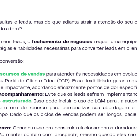
tas e leads, mas de que adianta atrair a atenção do seu c
ndo a tem?
seus leads, o
fechamento de negócios
requer uma equip
tégias e habilidades necessárias para converter leads em clien
 conversão:
iscursos de vendas
para atender às necessidades em evolu
u Perfil de Cliente Ideal (ICP). Essa flexibilidade garante q
 impactante, abordando eficazmente pontos de dor específi
e acompanhamento:
Evite que os leads esfriem implementa
 estruturado
. Isso pode incluir o uso do LGM para , a aut
o uso do recurso para personalizar sua abordagem e n
mpo. Dado que os ciclos de vendas podem ser longos, paciê
razo:
Concentre-se em construir relacionamentos duradour
 Ao manter contato com prospects, mesmo quando eles não