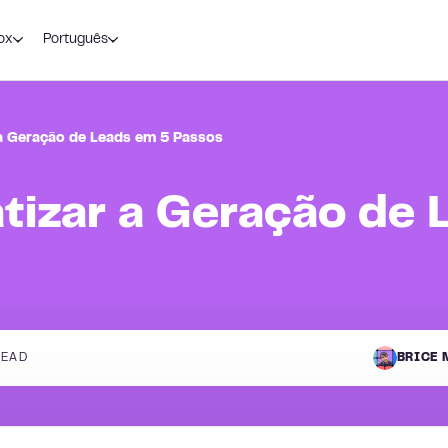
ox
Português
 Geração de Leads em 5 Passos
izar a Geração de 
READ
BRICE 