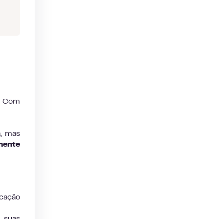
. Com
a, mas
mente
cação
r suas