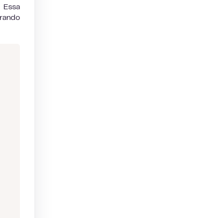
 Essa
arando