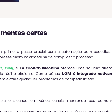
amentas certas
 primeiro passo crucial para a automação bem-sucedida
presas caem na armadilha de complicar o processo.
t
,
Clay
,
e
La Growth Machine
oferece uma solução diret
ds fácil e eficiente. Como bônus,
LGM é integrado nativa
ém evitará quaisquer problemas de compatibilidade.
za o alcance em vários canais, mantendo sua comuni
rencia relacionamentos com fortes análises para orienta