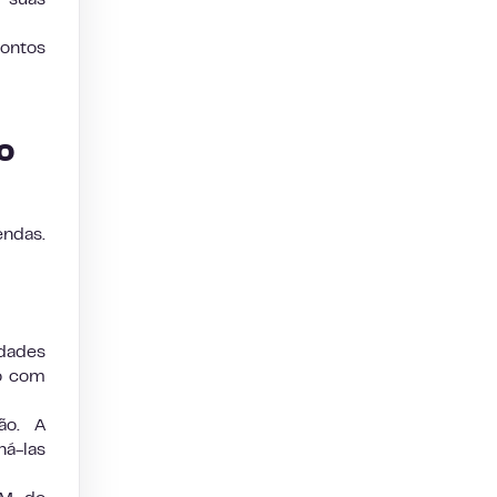
pontos
o
endas.
dades
do com
ão. A
ná-las