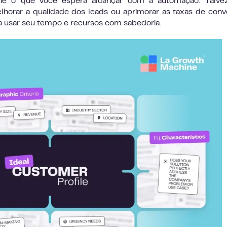
e o que você espera alcançar com a automação. Talvez
horar a qualidade dos leads ou aprimorar as taxas de conv
ê a usar seu tempo e recursos com sabedoria.