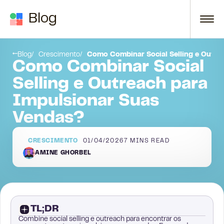
Skip to content
Blog
O que é um Sinal de Interesse?
Blog
Crescimento
Como Combinar Social Selling e Outre
Como Combinar Social
Selling e Outreach para
Impulsionar Suas
Vendas?
CRESCIMENTO
01/04/2026
7
MINS READ
AMINE GHORBEL
TL;DR
Combine social selling e outreach para encontrar os