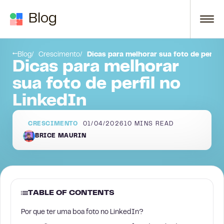
Skip to content
Blog
Por que ter uma boa foto no LinkedIn?
Blog
Crescimento
Dicas para melhorar sua foto de perfil
Dicas para melhorar
sua foto de perfil no
LinkedIn
CRESCIMENTO
01/04/2026
10
MINS READ
BRICE MAURIN
TABLE OF CONTENTS
Por que ter uma boa foto no LinkedIn?