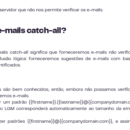
servidor que não nos permite verificar os e-mails.
 e-mails catch-all?
ls catch-all significa que forneceremos e-mails não verifi
lusão lógica: forneceremos sugestões de e-mails com ba
tificados.
 são bem conhecidos, então, embora não possamos verific
emos e-mails.
 um padrão {{firstname}}.{{lastname}}@{{companydomain.c
 o LGM corresponderá automaticamente ao tamanho da em
er padrões {{firstname}}@{{companydomain.com}}, e assi