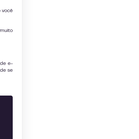
e você
 muito
 de e-
ode se