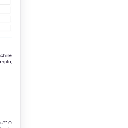
achine
mplo,
os?” O