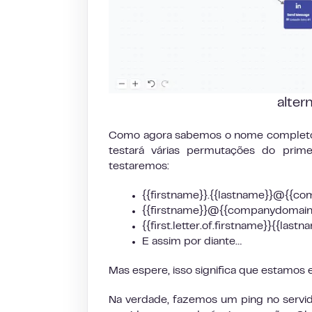
alter
Como agora sabemos o nome completo d
testará várias permutações do prim
testaremos:
{{firstname}}.{{lastname}}@{{c
{{firstname}}@{{companydomain
{{first.letter.of.firstname}}{{l
E assim por diante…
Mas espere, isso significa que estamos 
Na verdade, fazemos um ping no servid