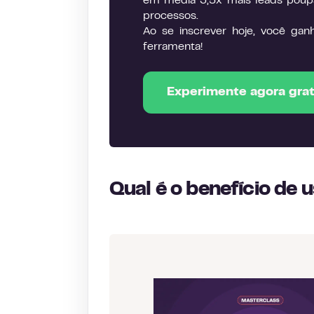
em média 3,5x mais leads poup
processos.
Ao se inscrever hoje, você gan
ferramenta!
Experimente agora gra
Qual é o benefício de 