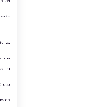
de da
lmente
tanto,
da sua
os. Ou
té que
midade