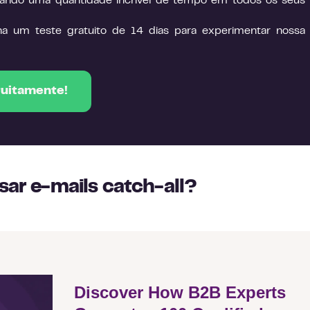
ando uma quantidade incrível de tempo em todos os seus
ha um teste gratuito de 14 dias para experimentar nossa
tuitamente!
usar e-mails catch-all?
Discover How B2B Experts