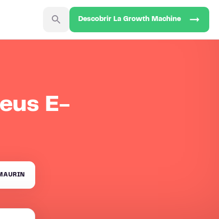
Descobrir La Growth Machine
Meus E-
MAURIN