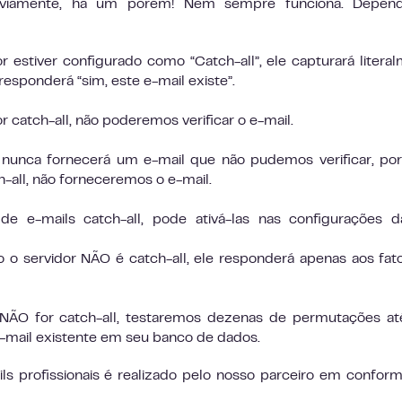
Obviamente, há um porém! Nem sempre funciona. Depen
or estiver configurado como “Catch-all”, ele capturará litera
responderá “sim, este e-mail existe”.
or catch-all, não poderemos verificar o e-mail.
nunca fornecerá um e-mail que não pudemos verificar, por
-all, não forneceremos o e-mail.
de e-mails catch-all, pode ativá-las nas configurações 
o o servidor NÃO é catch-all, ele responderá apenas aos fat
 NÃO for catch-all, testaremos dezenas de permutações a
mail existente em seu banco de dados.
s profissionais é realizado pelo nosso parceiro em confor