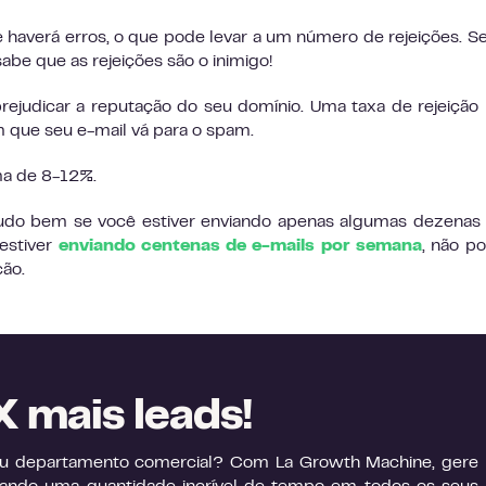
 e haverá erros, o que pode levar a um número de rejeições. S
 sabe que as rejeições são o inimigo!
rejudicar a reputação do seu domínio. Uma taxa de rejeição
m que seu e-mail vá para o spam.
ma de 8-12%.
udo bem se você estiver enviando apenas algumas dezenas
estiver
enviando centenas de e-mails por semana
, não p
ção.
 mais leads!
seu departamento comercial? Com La Growth Machine, gere