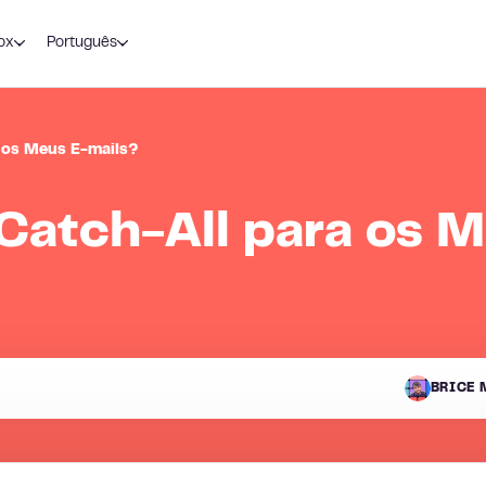
ox
Português
a os Meus E-mails?
 Catch-All para os 
BRICE 