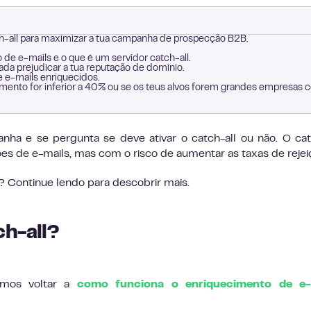
ch-all para maximizar a tua campanha de prospecção B2B.
e e-mails e o que é um servidor catch-all.
vada prejudicar a tua reputação de domínio.
 e-mails enriquecidos.
ecimento for inferior a 40% ou se os teus alvos forem grandes empresas
ha e se pergunta se deve ativar o catch-all ou não. O cat
s de e-mails, mas com o risco de aumentar as taxas de rejei
 Continue lendo para descobrir mais.
ch-all?
amos voltar a
como funciona o enriquecimento de e-