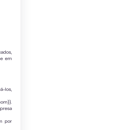
cados,
se em
á-los,
om}}.
presa
m por