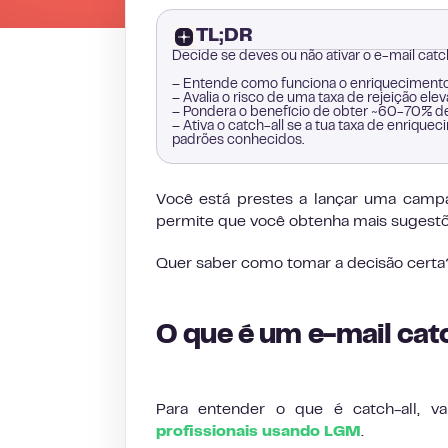
TL;DR
Decide se deves ou não ativar o e-mail cat
– Entende como funciona o enriquecimento d
– Avalia o risco de uma taxa de rejeição ele
– Pondera o benefício de obter ~60-70% de
– Ativa o catch-all se a tua taxa de enriqu
padrões conhecidos.
Você está prestes a lançar uma campan
permite que você obtenha mais sugestõe
Quer saber como tomar a decisão certa?
O que é um e-mail cat
Para entender o que é catch-all, v
profissionais usando LGM
.