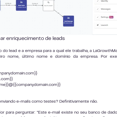
nar enriquecimento de leads
o lead e a empresa para a qual ele trabalha, a LaGrowthM
eiro nome, último nome e domínio da empresa. Por exe
ompanydomain.com}}
.com}}
astname}}@{{companydomain.com}}
enviando e-mails como testes? Definitivamente não.
or para perguntar: “Este e-mail existe no seu banco de dad