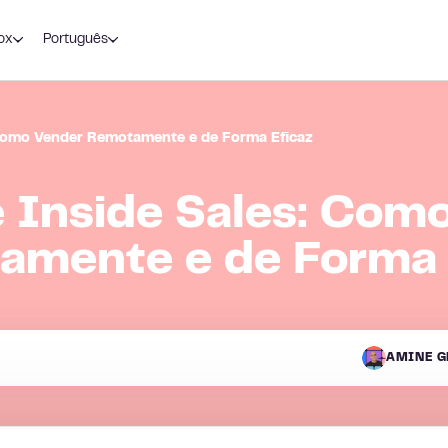
ox
Português
 Como Vender Remotamente e de Forma Eficaz
e Inside Sales: Com
amente e de Forma 
AMINE G