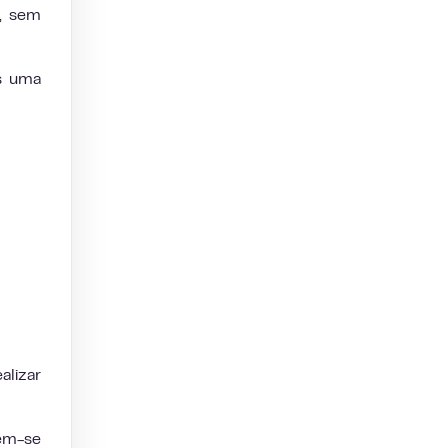
a, sem
os uma
alizar
nem-se