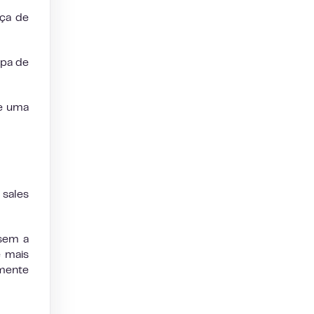
ça de
ipa de
he uma
 sales
 sem a
e mais
amente