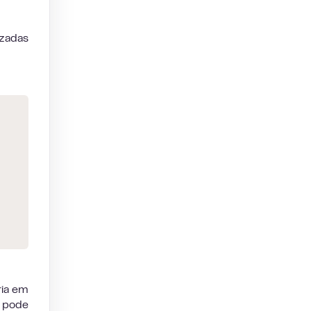
izadas
ria em
, pode