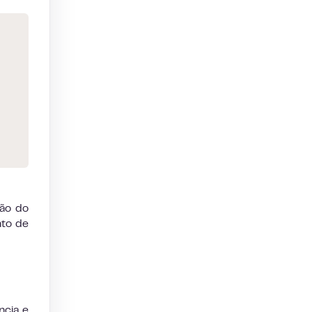
ção do
nto de
ncia e