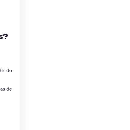
es?
tir do
ras de