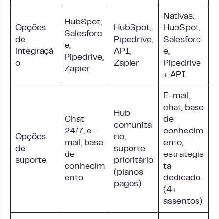
Nativas:
HubSpot,
Opções
HubSpot,
HubSpot,
Salesforc
de
Pipedrive,
Salesforc
e,
integraçã
API,
e,
Pipedrive,
o
Zapier
Pipedrive
Zapier
+ API
E-mail,
chat, base
Hub
Chat
de
comunitá
24/7, e-
conhecim
Opções
rio,
mail, base
ento,
de
suporte
de
estrategis
suporte
prioritário
conhecim
ta
(planos
ento
dedicado
pagos)
(4+
assentos)