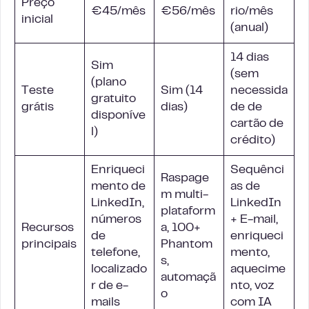
Preço
€45/mês
€56/mês
rio/mês
inicial
(anual)
14 dias
Sim
(sem
(plano
Teste
Sim (14
necessida
gratuito
grátis
dias)
de de
disponíve
cartão de
l)
crédito)
Enriqueci
Sequênci
Raspage
mento de
as de
m multi-
LinkedIn,
LinkedIn
plataform
números
+ E-mail,
Recursos
a, 100+
de
enriqueci
principais
Phantom
telefone,
mento,
s,
localizado
aquecime
automaçã
r de e-
nto, voz
o
mails
com IA