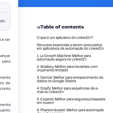
ando
Table of contents
O que é um aplicativo do LinkedIn?
 e ter
Recursos essenciais a serem procurados
em aplicativos de automação do LinkedIn
cançar
1. La Growth Machine: Melhor para
automação segura no LinkedIn
 para
2. Waalaxy: Melhor para iniciantes com
orçamento limitado
amenta
3. Derrick: Melhor para enriquecimento de
dados no Google Sheets
nto de
 conta
4. Dripify: Melhor para sequências de e-
mail no LinkedIn
5. Expandi: Melhor para segurança baseada
em nuvem
amenta
quanto
6. Phantombuster: Melhor para automação