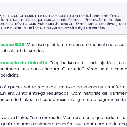
, mas a automação manual não escala e o risco de banimento é real.
 ajudar, mas a segurança da conta é crucial. Priorize ferramentas
xies móveis reais. Este guia detalha os 10 melhores aplicativos, foc
lo a escolher a melhor opção para sua estratégia de vendas.
pecção B2B
. Mas eis o problema: o contato manual não escala
rofissional de vendas.
utomação do LinkedIn
. O aplicativo certo pode ajudá-lo a al
 mantendo sua conta segura. O errado? Você está olhando
 perdidas.
o é apenas sobre recursos. Trata-se de encontrar uma ferr
In enquanto entrega resultados. Com histórias de banime
cção do LinkedIn ficando mais inteligentes, a segurança da
ativos do LinkedIn no mercado. Mostraremos o que cada ferr
e, quais recursos realmente mantêm sua conta protegida en