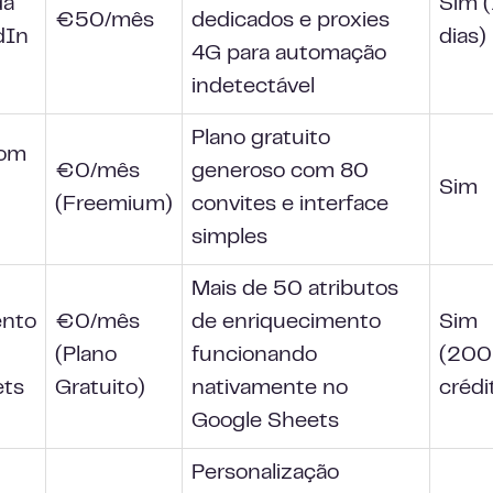
da
Sim (
€50/mês
dedicados e proxies
dIn
dias)
4G para automação
indetectável
Plano gratuito
com
€0/mês
generoso com 80
Sim
(Freemium)
convites e interface
simples
Mais de 50 atributos
ento
€0/mês
de enriquecimento
Sim
(Plano
funcionando
(200
ets
Gratuito)
nativamente no
crédi
Google Sheets
Personalização