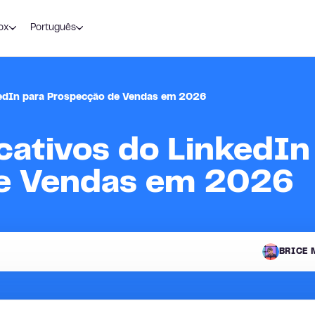
ox
Português
kedIn para Prospecção de Vendas em 2026
cativos do LinkedIn
e Vendas em 2026
BRICE 