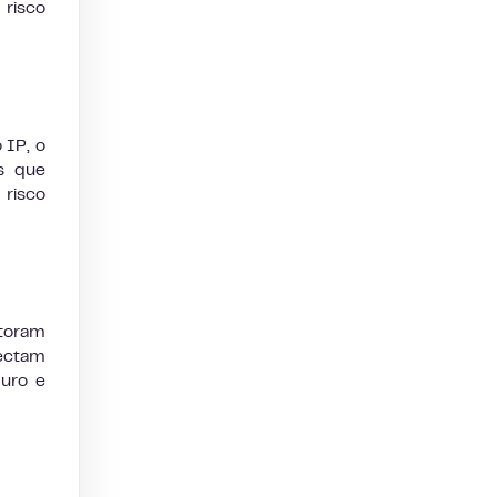
risco
 IP, o
s que
risco
itoram
ectam
guro e