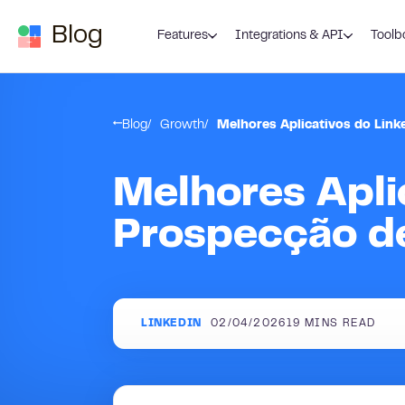
Skip to content
Blog
Features
Integrations & API
Toolb
Blog
Growth
Melhores Aplicativos do Lin
Melhores Apli
Prospecção d
LINKEDIN
02/04/2026
19
MINS READ