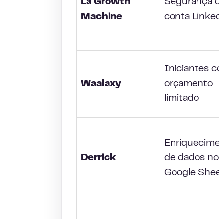
La Growth
Segurança 
Machine
conta Linke
Iniciantes 
Waalaxy
orçamento
limitado
Enriquecim
Derrick
de dados no
Google She