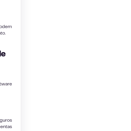
 podem
to.
de
ftware
eguros
entas