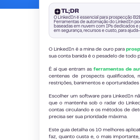
TL;DR
O LinkedIn é essencial para prospecção B2B
Ferramentas de automação do LinkedIn podem
baseadas em nuvem com IPs dedicados e pro
em segurança, recursos e custo, para ajudá-
O LinkedIn é a mina de ouro para
pros
sua conta banida é o pesadelo de todo p
É aí que entram as
ferramentas de a
centenas de prospects qualificados,
restrições, banimentos e oportunidades
Escolher um software para LinkedIn nã
que o mantenha sob o radar do Linked
contas circulando e os métodos de dete
precisa ser sua prioridade máxima.
Este guia detalha os 10 melhores aplic
faz, quanto custa e, o mais important