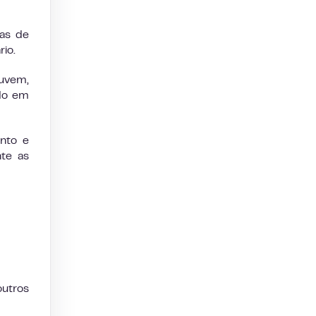
as de
io.
nuvem,
do em
nto e
te as
utros