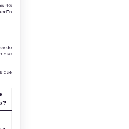
ais 4G
kedIn
usando
ão que
as que
e
is?