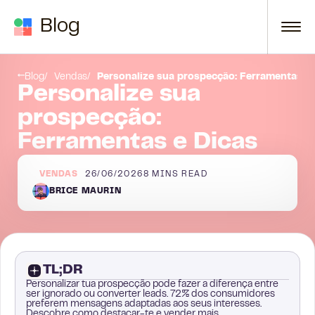
Skip to content
Blog
Seja um Pouco Criativo
Blog
Vendas
Personalize sua prospecção: Ferramentas e 
Personalize sua
prospecção:
Ferramentas e Dicas
VENDAS
26/06/2026
8
MINS READ
BRICE MAURIN
TL;DR
Personalizar tua prospecção pode fazer a diferença entre
ser ignorado ou converter leads. 72% dos consumidores
preferem mensagens adaptadas aos seus interesses.
Descobre como destacar-te e vender mais.