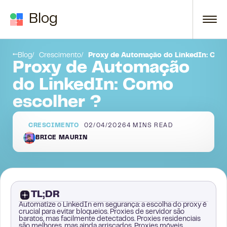
Skip to content
Blog
 Growth Machine Escolhe Proxies Móveis
Conclusão
Blog
Crescimento
Proxy de Automação do LinkedIn: Com
Proxy de Automação
do LinkedIn: Como
escolher ?
CRESCIMENTO
02/04/2026
4
MINS READ
BRICE MAURIN
TL;DR
Automatize o LinkedIn em segurança: a escolha do proxy é
crucial para evitar bloqueios. Proxies de servidor são
baratos, mas facilmente detectados. Proxies residenciais
são melhores, mas ainda arriscados. Proxies móveis