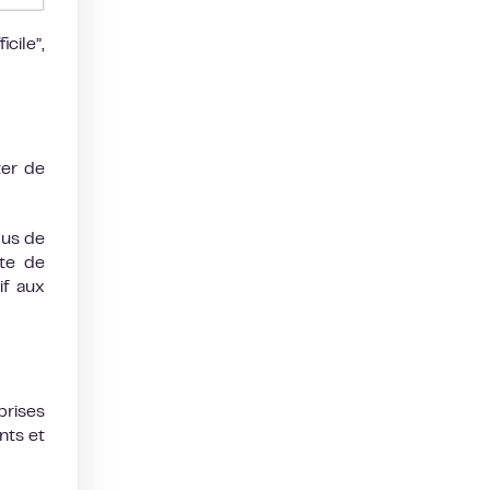
cile”,
ter de
lus de
ste de
if aux
prises
nts et