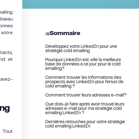
ailing
réseau
sonnes
votre
Sommaire
Développez votre LinkedIn pour une
stratégie cold emailing
tacts,
and et
Pourquoi LinkedIn est-elle la meilleure
base de données à ce jour pour le cold
emailing?
Comment trouver les informations des
uivez-
prospects avec LinkedIn pour l’envoi de
cold emailing ?
Comment trouver leurs adresses e-mail?
Que dois-je faire après avoir trouvé leurs
ing
adresses e-mail pour ma stratégie cold
emailing LinkedIn ?
Dernières retouches pour votre stratégie
cold emailing LinkedIn
. Tout