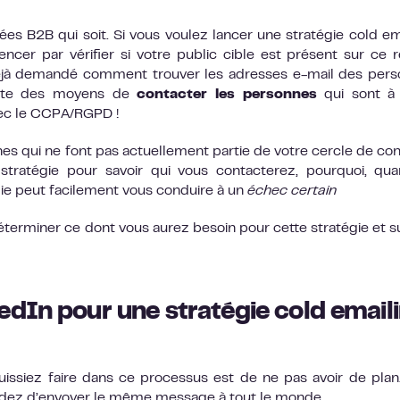
es B2B qui soit. Si vous voulez lancer une stratégie cold em
cer par vérifier si votre public cible est présent sur ce 
déjà demandé comment trouver les adresses e-mail des per
xiste des moyens de
contacter les personnes
qui sont à 
vec le CCPA/RGPD !
es qui ne font pas actuellement partie de votre cercle de con
stratégie pour savoir qui vous contacterez, pourquoi, qu
ie peut facilement vous conduire à un
échec certain
terminer ce dont vous aurez besoin pour cette stratégie et s
kedIn
pour une
stratégie cold email
issiez faire dans ce processus est de ne pas avoir de plan
décidez d’envoyer le même message à tout le monde.