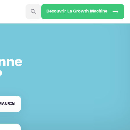
Découvrir La Growth Machine
nne
?
MAURIN