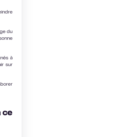
eindre
age du
rsonne
inés à
ir sur
aborer
à ce