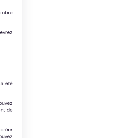
nombre
devrez
 a été
pouvez
ent de
 créer
ouvez