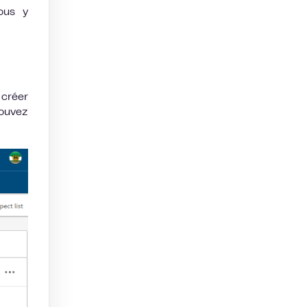
nous y
 créer
pouvez