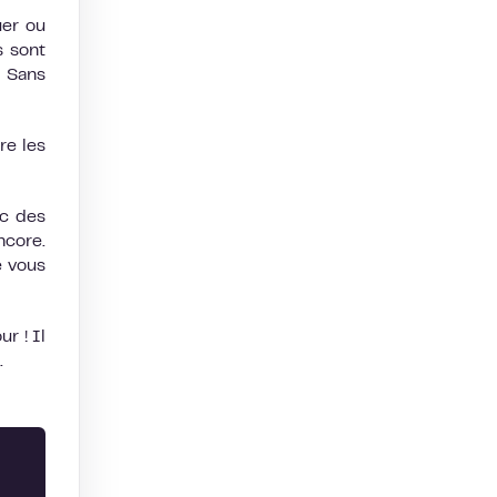
uer ou
s sont
. Sans
re les
ec des
ncore.
e vous
r ! Il
.