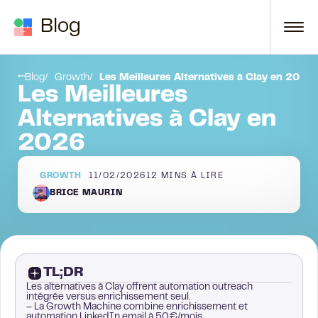
Passer au contenu
Blog
5. Cognism
Blog
Growth
Les Meilleures Alternatives à Clay en 2026
Les Meilleures
Alternatives à Clay en
2026
GROWTH
11/02/2026
12
MINS À LIRE
BRICE MAURIN
TL;DR
Les alternatives à Clay offrent automation outreach
intégrée versus enrichissement seul.
– La Growth Machine combine enrichissement et
automation LinkedIn email à 50€/mois