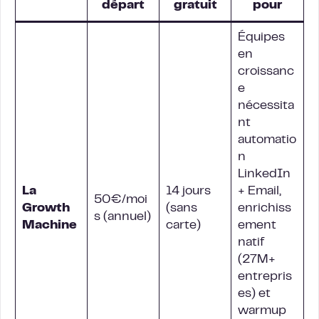
départ
gratuit
pour
Équipes
en
croissanc
e
nécessita
nt
automatio
n
LinkedIn
La
14 jours
+ Email,
50€/moi
Growth
(sans
enrichiss
s (annuel)
Machine
carte)
ement
natif
(27M+
entrepris
es) et
warmup