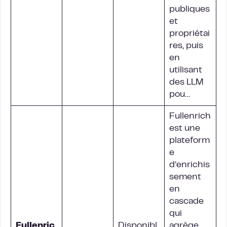
publiques
et
propriétai
res, puis
en
utilisant
des LLM
pou…
Fullenrich
est une
plateform
e
d’enrichis
sement
en
cascade
qui
Fullenric
Disponibl
agrège