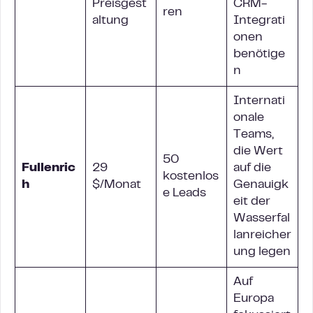
Preisgest
CRM-
ren
altung
Integrati
onen
benötige
n
Internati
onale
Teams,
die Wert
50
Fullenric
29
auf die
kostenlos
h
$/Monat
Genauigk
e Leads
eit der
Wasserfal
lanreicher
ung legen
Auf
Europa