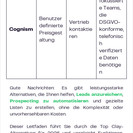
fokussiert
e Teams,
die
Benutzer
Vertrieb
DSGVO-
definierte
Cognism
kontaktie
konforme,
Preisgest
ren
telefonisc
altung
h
verifiziert
e Daten
benötige
n
Gute Nachrichten: Es gibt leistungsstarke
Alternativen, die Ihnen helfen,
Leads anzureichern
,
Prospecting zu automatisieren
und gezielte
Listen zu erstellen, ohne die Komplexität oder
unvorhersehbaren Kosten.
Dieser Leitfaden führt Sie durch die Top Clay-