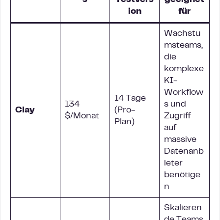
s
Testvers
geeignet
ion
für
Wachstu
msteams,
die
komplexe
KI-
Workflow
14 Tage
134
s und
Clay
(Pro-
$/Monat
Zugriff
Plan)
auf
massive
Datenanb
ieter
benötige
n
Skalieren