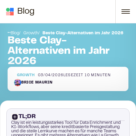
Zum Inhalt springen
Blog
5. Cognism
Blog
Growth
Beste Clay-Alternativen im Jahr 2026
Beste Clay-
Alternativen im Jahr
2026
GROWTH
03/04/2026
LESEZEIT
10
MINUTEN
BRICE MAURIN
TL;DR
Clay ist ein leistungsstarkes Tool für Data Enrichment und
KI-Workflows, aber seine kreditbasierte Preisgestaltung
und die steile Lernkurve machen es für manche Teams
ungeeignet. Es gibt mehrere Alternativen wie La Growth