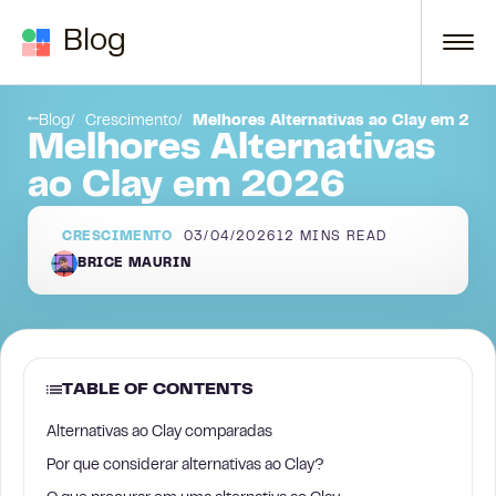
Skip to content
Blog
5. Cognism
Blog
Crescimento
Melhores Alternativas ao Clay em 202
Melhores Alternativas
ao Clay em 2026
CRESCIMENTO
03/04/2026
12
MINS READ
BRICE MAURIN
TABLE OF CONTENTS
Alternativas ao Clay comparadas
Por que considerar alternativas ao Clay?