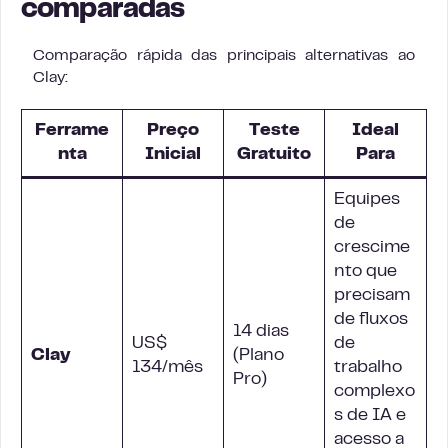
comparadas
Comparação rápida das principais alternativas ao
Clay:
Ferrame
Preço
Teste
Ideal
nta
Inicial
Gratuito
Para
Equipes
de
crescime
nto que
precisam
de fluxos
14 dias
US$
de
Clay
(Plano
134/mês
trabalho
Pro)
complexo
s de IA e
acesso a