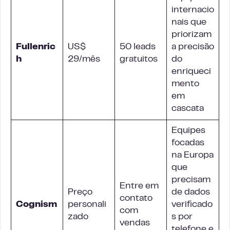
internacio
nais que
priorizam
Fullenric
US$
50 leads
a precisão
h
29/mês
gratuitos
do
enriqueci
mento
em
cascata
Equipes
focadas
na Europa
que
precisam
Entre em
Preço
de dados
contato
Cognism
personali
verificado
com
zado
s por
vendas
telefone e