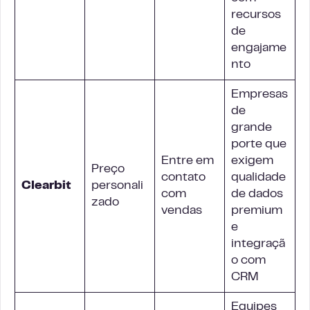
recursos
de
engajame
nto
Empresas
de
grande
porte que
Entre em
exigem
Preço
contato
qualidade
Clearbit
personali
com
de dados
zado
vendas
premium
e
integraçã
o com
CRM
Equipes