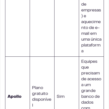
de
empresas
) e
aquecime
nto de e-
mail em
uma única
plataform
a
Equipes
que
precisam
de acesso
a um
Plano
grande
gratuito
Apollo
Sim
banco de
disponíve
dados
l
com