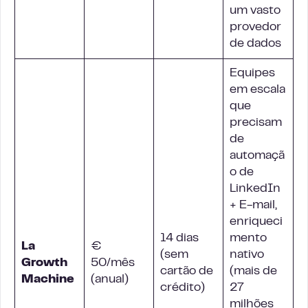
um vasto
provedor
de dados
Equipes
em escala
que
precisam
de
automaçã
o de
LinkedIn
+ E-mail,
enriqueci
14 dias
mento
La
€
(sem
nativo
Growth
50/mês
cartão de
(mais de
Machine
(anual)
crédito)
27
milhões