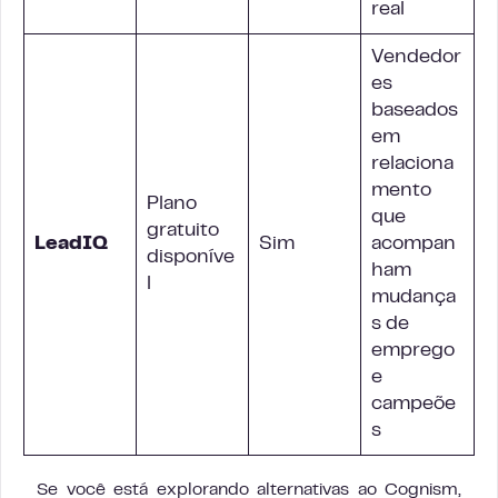
real
Vendedor
es
baseados
em
relaciona
mento
Plano
que
gratuito
LeadIQ
Sim
acompan
disponíve
ham
l
mudança
s de
emprego
e
campeõe
s
Se você está explorando alternativas ao Cognism,