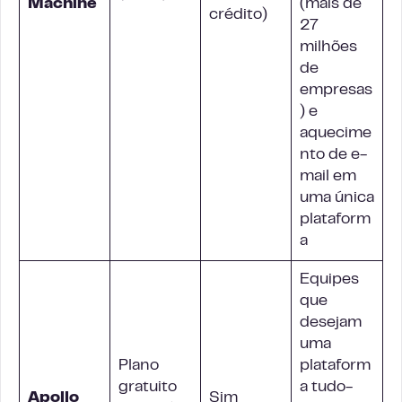
Machine
(mais de
crédito)
27
milhões
de
empresas
) e
aquecime
nto de e-
mail em
uma única
plataform
a
Equipes
que
desejam
uma
Plano
plataform
gratuito
a tudo-
Apollo
Sim