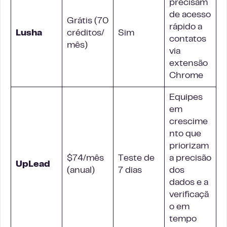
precisam
de acesso
Grátis (70
rápido a
Lusha
créditos/
Sim
contatos
mês)
via
extensão
Chrome
Equipes
em
crescime
nto que
priorizam
$74/mês
Teste de
a precisão
UpLead
(anual)
7 dias
dos
dados e a
verificaçã
o em
tempo