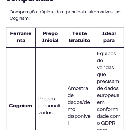
Comparação rápida das principais alternativas ao
Cognism:
Ferrame
Preço
Teste
Ideal
nta
Inicial
Gratuito
para
Equipes
de
vendas
que
precisam
Amostra
de dados
de
europeus
Preços
dados/de
em
Cognism
personali
mo
conformi
zados
disponíve
dade com
l
o GDPR