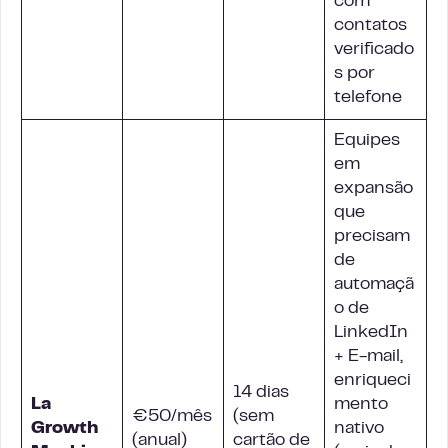
com
contatos
verificado
s por
telefone
Equipes
em
expansão
que
precisam
de
automaçã
o de
LinkedIn
+ E-mail,
enriqueci
14 dias
La
mento
€50/mês
(sem
Growth
nativo
(anual)
cartão de