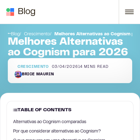
Skip to content
Blog
1. Apollo
Blog
Crescimento
Melhores Alternativas ao Cognism pa
Melhores Alternativas
ao Cognism para 2026
CRESCIMENTO
03/04/2026
14
MINS READ
BRICE MAURIN
TABLE OF CONTENTS
Alternativas ao Cognism comparadas
Por que considerar alternativas ao Cognism?