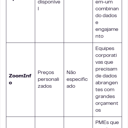
disponíve
em-um
l
combinan
do dados
e
engajame
nto
Equipes
corporati
vas que
precisam
Preços
Não
ZoomInf
de dados
personali
especific
o
abrangen
zados
ado
tes com
grandes
orçament
os
PMEs que