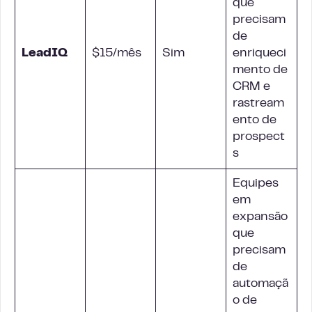
que
precisam
de
LeadIQ
$15/mês
Sim
enriqueci
mento de
CRM e
rastream
ento de
prospect
s
Equipes
em
expansão
que
precisam
de
automaçã
o de