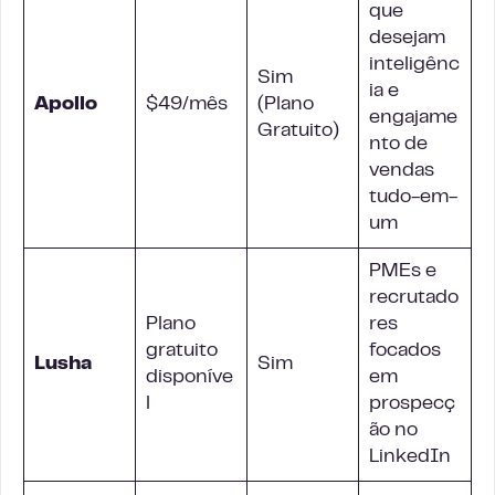
que
desejam
inteligênc
Sim
ia e
Apollo
$49/mês
(Plano
engajame
Gratuito)
nto de
vendas
tudo-em-
um
PMEs e
recrutado
Plano
res
gratuito
focados
Lusha
Sim
disponíve
em
l
prospecç
ão no
LinkedIn