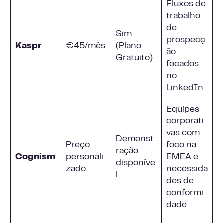
Fluxos de
trabalho
de
Sim
prospecç
Kaspr
€45/mês
(Plano
ão
Gratuito)
focados
no
LinkedIn
Equipes
corporati
vas com
Demonst
Preço
foco na
ração
Cognism
personali
EMEA e
disponíve
zado
necessida
l
des de
conformi
dade