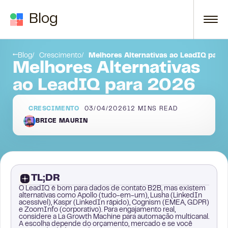
Skip to content
Blog
3. Kaspr
Blog
Crescimento
Melhores Alternativas ao LeadIQ para
Melhores Alternativas
ao LeadIQ para 2026
CRESCIMENTO
03/04/2026
12
MINS READ
BRICE MAURIN
TL;DR
O LeadIQ é bom para dados de contato B2B, mas existem
alternativas como Apollo (tudo-em-um), Lusha (LinkedIn
acessível), Kaspr (LinkedIn rápido), Cognism (EMEA, GDPR)
e ZoomInfo (corporativo). Para engajamento real,
considere a La Growth Machine para automação multicanal.
A escolha depende do orçamento, mercado e se você