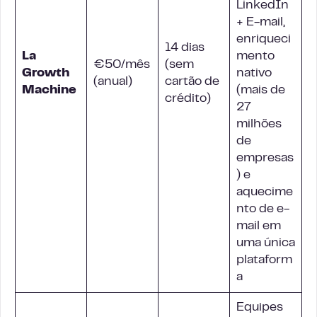
LinkedIn
+ E-mail,
enriqueci
14 dias
La
mento
€50/mês
(sem
Growth
nativo
(anual)
cartão de
Machine
(mais de
crédito)
27
milhões
de
empresas
) e
aquecime
nto de e-
mail em
uma única
plataform
a
Equipes