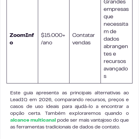
Grandes
empresas
que
necessita
m de
ZoomInf
$15.000+
Contatar
dados
o
/ano
vendas
abrangen
tes e
recursos
avançado
s
Este guia apresenta as principais alternativas ao
LeadIQ em 2026, comparando recursos, preços e
casos de uso ideais para ajudá-lo a encontrar a
opção certa. Também exploraremos quando o
alcance multicanal
pode ser mais vantajoso do que
as ferramentas tradicionais de dados de contato.