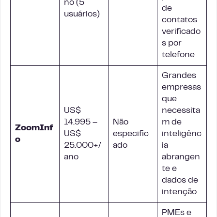
no (5
de
usuários)
contatos
verificado
s por
telefone
Grandes
empresas
que
US$
necessita
14.995 –
Não
m de
ZoomInf
US$
especific
inteligênc
o
25.000+/
ado
ia
ano
abrangen
te e
dados de
intenção
PMEs e