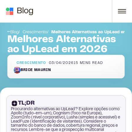
Skip to content
Blog
2. Cognism
Blog
Crescimento
Melhores Alternativas ao UpLead em 
Melhores Alternativas
ao UpLead em 2026
CRESCIMENTO
03/04/2026
15
MINS READ
BRICE MAURIN
TL;DR
Procurando alternativas ao UpLead? Explore opções como
Apollo (tudo-em-um), Cognism (foco na Europa),
ZoomInfo (nível corporativo), Lusha (simples e acessível) e
LeadFuze (identificação de visitantes). Considere o
tamanho do banco de dados, cobertura regional, preços e
recursos. Lembre-se que a prospecção multicanal