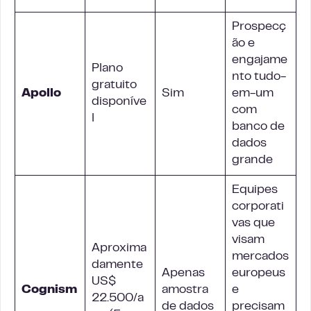
Prospecç
ão e
engajame
Plano
nto tudo-
gratuito
Apollo
Sim
em-um
disponíve
com
l
banco de
dados
grande
Equipes
corporati
vas que
visam
Aproxima
mercados
damente
Apenas
europeus
US$
Cognism
amostra
e
22.500/a
de dados
precisam