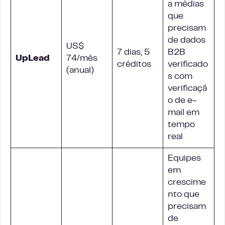
a médias
que
precisam
de dados
US$
7 dias, 5
B2B
UpLead
74/mês
créditos
verificado
(anual)
s com
verificaçã
o de e-
mail em
tempo
real
Equipes
em
crescime
nto que
precisam
de