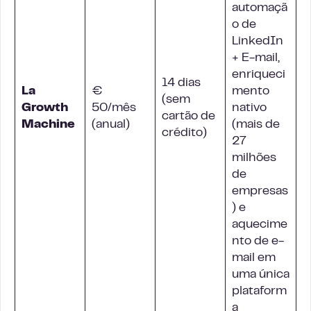
automaçã
o de
LinkedIn
+ E-mail,
enriqueci
14 dias
La
€
mento
(sem
Growth
50/mês
nativo
cartão de
Machine
(anual)
(mais de
crédito)
27
milhões
de
empresas
) e
aquecime
nto de e-
mail em
uma única
plataform
a