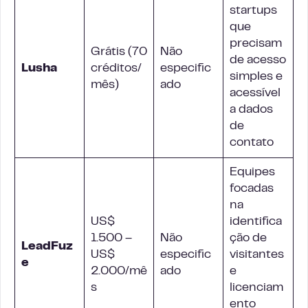
startups
que
precisam
Grátis (70
Não
de acesso
Lusha
créditos/
especific
simples e
mês)
ado
acessível
a dados
de
contato
Equipes
focadas
na
US$
identifica
1.500 –
Não
ção de
LeadFuz
US$
especific
visitantes
e
2.000/mê
ado
e
s
licenciam
ento