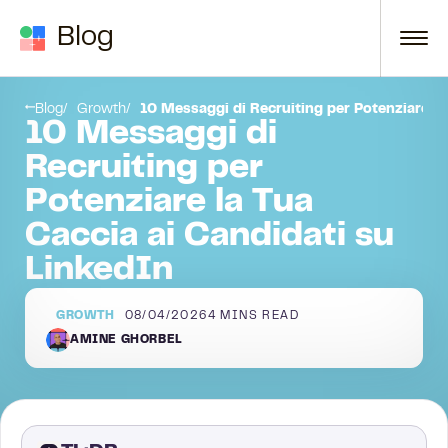
Skip to content
Blog
i recruiting che funzionano davvero
Considerazioni finali
Blog
Growth
10 Messaggi di Recruiting per Potenziare la
10 Messaggi di
Recruiting per
Potenziare la Tua
Caccia ai Candidati su
LinkedIn
GROWTH
08/04/2026
4
MINS READ
AMINE GHORBEL