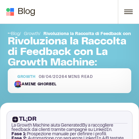
Skip to content
Blog
si sul segmento che ha funzionato meglio
Considerazioni Finali
Blog
Growth
Rivoluziona la Raccolta di Feedback con L
Rivoluziona la Raccolta
di Feedback con La
Growth Machine:
GROWTH
08/04/2026
4
MINS READ
AMINE GHORBEL
TL;DR
La Growth Machine aiuta GeneratedBy a raccogliere
feedback dai clienti tramite campagne su LinkedIn.
Fase 1:
Prospezione manuale per definire i profili.
Fase 2:
Automazione con sequenze LinkedIn A/B testate.