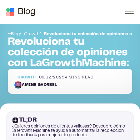
Skip to content
Blog
e en el segmento que mejor funcionó
Reflexiones finales
Blog
Growth
Revoluciona tu colección de opiniones co
Revoluciona tu
colección de opiniones
con LaGrowthMachine:
GROWTH
09/12/2025
4
MINS READ
AMINE GHORBEL
TL;DR
¿Quieres opiniones de clientes valiosas? Descubre cómo
La Growth Machine te ayuda a automatizar la recolección
de feedback para mejorar tu producto.