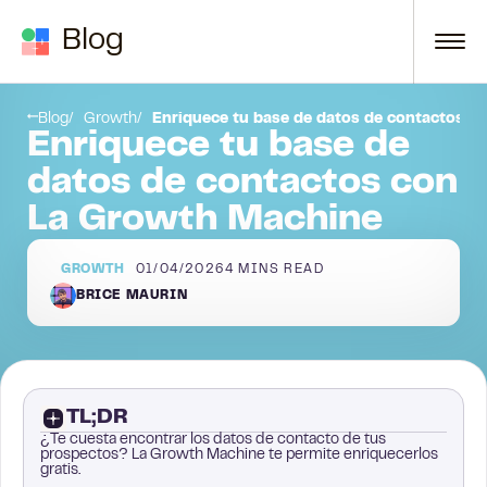
Skip to content
Blog
Correos electrónicos personales:
Blog
Growth
Enriquece tu base de datos de contactos 
Enriquece tu base de
datos de contactos con
La Growth Machine
GROWTH
01/04/2026
4
MINS READ
BRICE MAURIN
TL;DR
¿Te cuesta encontrar los datos de contacto de tus
prospectos? La Growth Machine te permite enriquecerlos
gratis.