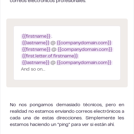
correos electrónicos profesionales:
{{firstname}}
.
{{lastname}}
@
{{companydomain.com}}
{{firstname}}
@
{{companydomain.com}}
{{first.letter.of.firstname}}
{{lastname}}
@
{{companydomain.com}}
And so on…
No nos pongamos demasiado técnicos, pero en
realidad no estamos enviando correos electrónicos a
cada una de estas direcciones. Simplemente les
estamos haciendo un “ping” para ver si están ahí.