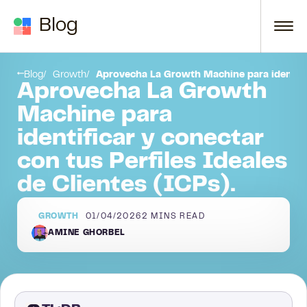
Skip to content
Blog
¿Cómo aprovechar LGM para tu captación de ICP?
Blog
Growth
Aprovecha La Growth Machine para identifica
Aprovecha La Growth
Machine para
identificar y conectar
con tus Perfiles Ideales
de Clientes (ICPs).
GROWTH
01/04/2026
2
MINS READ
AMINE GHORBEL