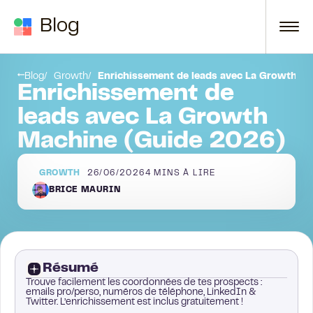
Passer au contenu
Blog
Prochaines étapes
Blog
Growth
Enrichissement de leads avec La Growth M
Enrichissement de
leads avec La Growth
Machine (Guide 2026)
GROWTH
26/06/2026
4
MINS À LIRE
BRICE MAURIN
Résumé
Trouve facilement les coordonnées de tes prospects :
emails pro/perso, numéros de téléphone, LinkedIn &
Twitter. L’enrichissement est inclus gratuitement !