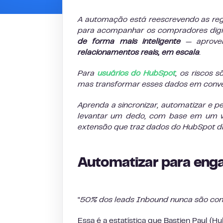
A automação está reescrevendo as re
para acompanhar os compradores digit
de forma mais inteligente
— aprovei
relacionamentos reais, em escala
.
Para
usuários do HubSpot
, os riscos 
mas transformar esses dados em conversa
Aprenda a sincronizar, automatizar e p
levantar um dedo, com base em um 
extensão que traz dados do HubSpot dir
Automatizar para enga
“
50% dos leads Inbound nunca são con
Essa é a estatística que Bastien Paul (H