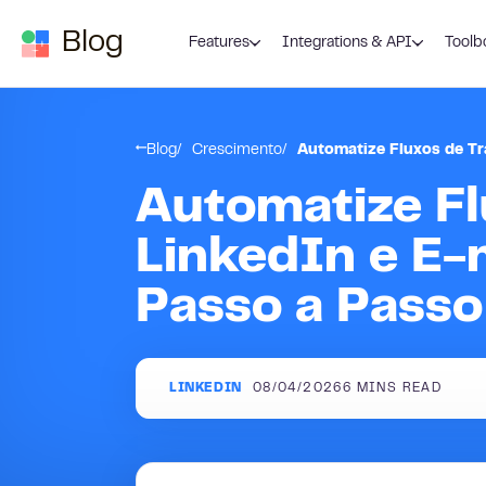
Skip to content
Blog
Features
Integrations & API
Toolb
Blog
Crescimento
Automatize Fluxos de Tr
Automatize Fl
LinkedIn e E-
Passo a Passo
LINKEDIN
08/04/2026
6
MINS READ