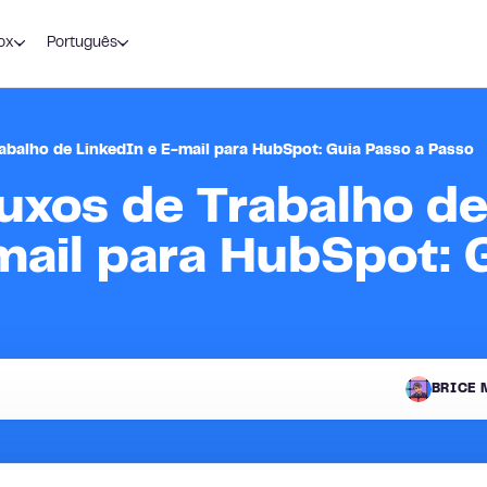
ox
Português
abalho de LinkedIn e E-mail para HubSpot: Guia Passo a Passo
uxos de Trabalho d
mail para HubSpot: 
BRICE 