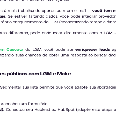
 identidade dos contatos na empresa.
”
 está mais trabalhando apenas com um e-mail —
você tem 
ais
. Se estiver faltando dados, você pode integrar provedo
o próprio enriquecimento do LGM (economizando tempo e dinhei
ntas diferentes, pode enriquecer diretamente com o LGM 
em Cascata
do LGM, você pode até
enriquecer leads a
mizando suas chances de obter uma resposta ao buscar da
ntes públicos com LGM e Make
. Segmentar sua lista permite que você adapte sua aborda
preencheu um formulário.
d):
Conectou seu Hublead ao HubSpot (adapte esta etapa a