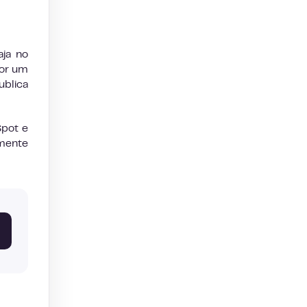
aja no
por um
blica
Spot e
mente