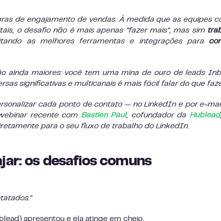
gras de engajamento de vendas. À medida que as equipes 
ais, o desafio não é mais apenas “fazer mais”, mas sim
tra
tando as melhores ferramentas e integrações para
cons
são ainda maiores: você tem uma mina de ouro de leads In
s significativas e multicanais é mais fácil falar do que faze
ersonalizar cada ponto de contato — no LinkedIn e por e-ma
webinar recente com
Bastien Paul
, cofundador da
Hublead
etamente para o seu fluxo de trabalho do LinkedIn.
jar: os desafios comuns
tatados.
”
ublead) apresentou e ela atinge em cheio.