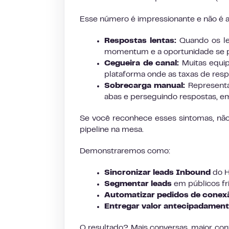
Esse número é impressionante e não é a
Respostas lentas:
Quando os le
momentum e a oportunidade se 
Cegueira de canal:
Muitas equip
plataforma onde as taxas de res
Sobrecarga manual:
Representa
abas e perseguindo respostas, em
Se você reconhece esses sintomas, nã
pipeline na mesa.
Demonstraremos como:
Sincronizar leads Inbound
do H
Segmentar leads
em públicos fr
Automatizar pedidos de conexã
Entregar valor antecipadament
O resultado? Mais conversas, maior conf