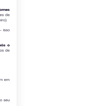
nomes
res de
ro).
— isso
pós o
dos de
gem em
o seu