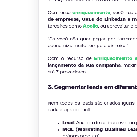
“
É útil preencher dentro do LGM e ter a
Com esse
enriquecimento
, você não
de empresas, URLs do LinkedIn e m
terceiros como
Apollo
, ou aproveitar 
“Se você não quer pagar por ferrame
economiza muito tempo e dinheiro.”
Com o recurso de
Enriquecimento 
lançamento da sua campanha
, maxi
até 7 provedores.
3. Segmentar leads em difere
Nem todos os leads são criados iguais
cada etapa do funil:
Lead:
Acabou de se inscrever ou 
MQL (Marketing Qualified Lea
próprio produto).