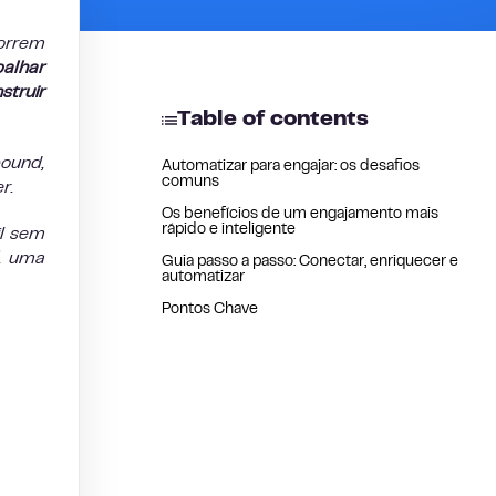
correm
balhar
truir
Table of contents
bound,
Automatizar para engajar: os desafios
comuns
r.
Os benefícios de um engajamento mais
rápido e inteligente
il sem
, uma
Guia passo a passo: Conectar, enriquecer e
automatizar
Pontos Chave