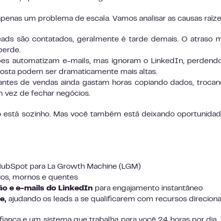
penas um problema de escala. Vamos analisar as causas raíze
ads são contatados, geralmente é tarde demais. O atraso 
perde.
es automatizam e-mails, mas ignoram o LinkedIn, perden
posta podem ser dramaticamente mais altas.
ntes de vendas ainda gastam horas copiando dados, troca
 vez de fechar negócios.
o está sozinho. Mas você também está deixando oportunida
ubSpot para La Growth Machine (LGM)
ios, mornos e quentes
o e e-mails do LinkedIn
para engajamento instantâneo
e,
ajudando os leads a se qualificarem com recursos direcion
iança e um sistema que trabalha para você 24 horas por dia, 