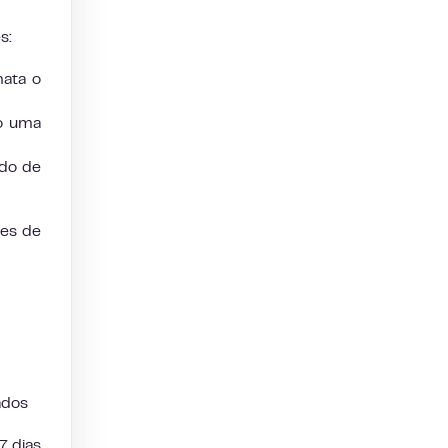
s:
mata o
do uma
ndo de
des de
ados
7 dias