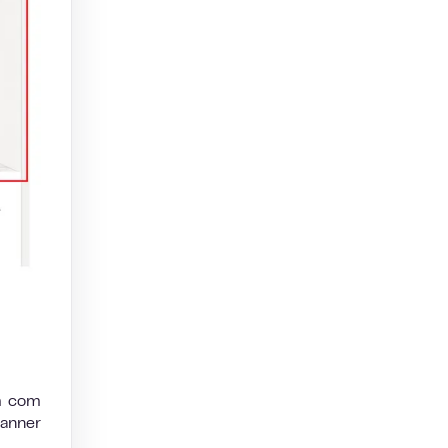
am com
banner