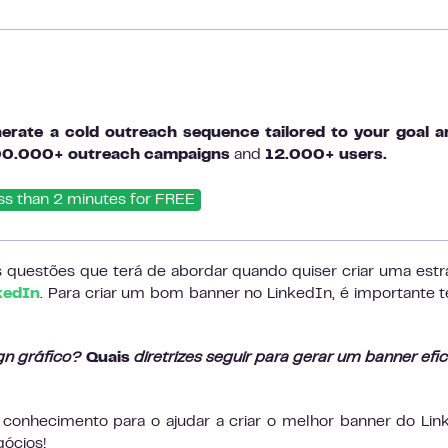
erate a cold outreach sequence tailored to your goal a
0.000+ outreach campaigns
and
12.000+ users.
ss than 2 minutes for FREE
 questões que terá de abordar quando quiser criar uma estr
kedIn
. Para criar um bom banner no LinkedIn, é importante 
gn gráfico?
Quais
diretrizes seguir para gerar um banner efi
 conhecimento para o ajudar a criar o melhor banner do Lin
ócios!