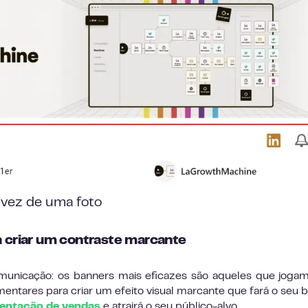
 vez de uma foto
a criar um contraste marcante
municação: os banners mais eficazes são aqueles que jog
entares para criar um efeito visual marcante que fará o seu 
entação de vendas
e atrairá o seu público-alvo.