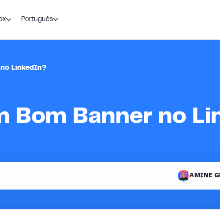
ox
Português
no LinkedIn?
m Bom Banner no Li
AMINE G