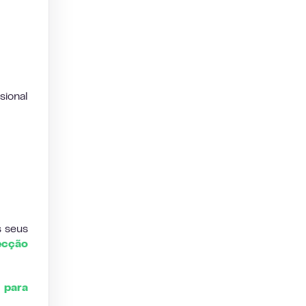
sional
s seus
ecção
 para