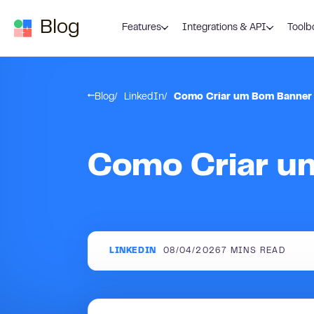
Skip to content
Blog
Features
Integrations & API
Toolb
Blog
LinkedIn
Como Criar um Bom Banner 
Como Criar u
LINKEDIN
08/04/2026
7
MINS READ