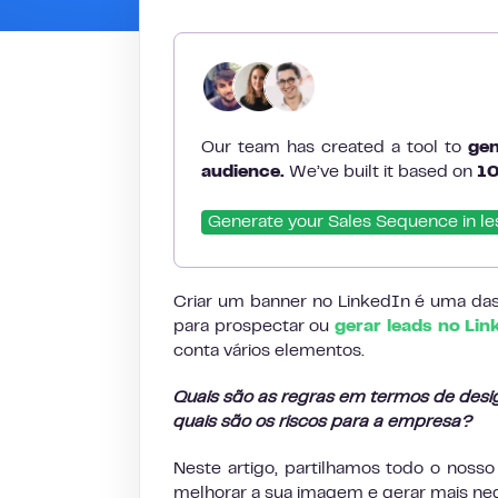
Our team has created a tool to
gen
audience.
We’ve built it based on
10
Generate your Sales Sequence in le
Criar um banner no LinkedIn é uma das
para prospectar ou
gerar leads no Lin
conta vários elementos.
Quais são as regras em termos de desi
quais são os riscos para a empresa?
Neste artigo, partilhamos todo o nosso
melhorar a sua imagem e gerar mais neg