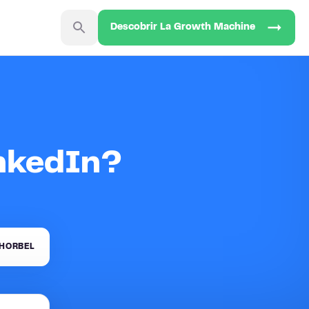
Descobrir La Growth Machine
nkedIn?
HORBEL