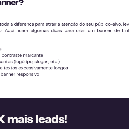
anner?
a a diferença para atrair a atenção do seu público-alvo, lev
go. Aqui ficam algumas dicas para criar um banner de Li
s
m contraste marcante
ntes (logótipo, slogan, etc.)
te textos excessivamente longos
m banner responsivo
 mais leads!