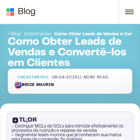
Skip to content
Blog
 um lead de vendas
Por que os leads de vendas são importantes?
Blog
Crescimento
Como Obter Leads de Vendas e Convert
Como Obter Leads de
Vendas e Convertê-los
em Clientes
CRESCIMENTO
08/04/2026
11
MINS READ
BRICE MAURIN
TL;DR
– Distinguir MQLs de SQLs para otimizar efetivamente os
processos de nutrição e repasse de vendas
– Segmentar leads mornos que já conhecem sua marca
para taxas de conversão 3x maiores